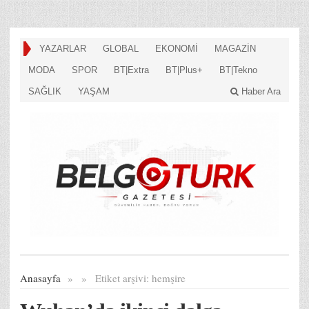
YAZARLAR
GLOBAL
EKONOMİ
MAGAZİN
MODA
SPOR
BT|Extra
BT|Plus+
BT|Tekno
SAĞLIK
YAŞAM
Haber Ara
Anasayfa
»
»
Etiket arşivi:
hemşire