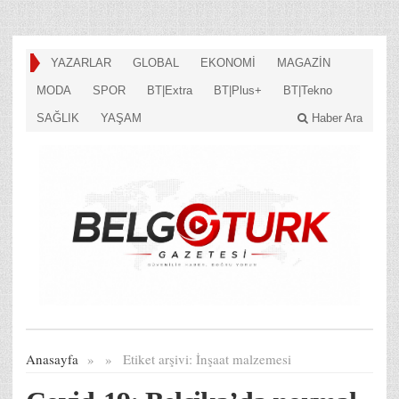
YAZARLAR
GLOBAL
EKONOMİ
MAGAZİN
MODA
SPOR
BT|Extra
BT|Plus+
BT|Tekno
SAĞLIK
YAŞAM
Haber Ara
Anasayfa
»
»
Etiket arşivi:
İnşaat malzemesi