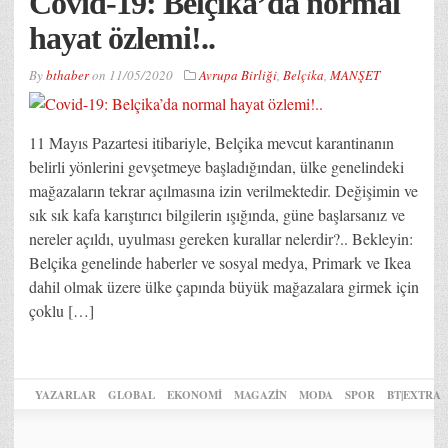
Covid-19: Belçika’da normal
hayat özlemi!..
By
bthaber
on
11/05/2020
Avrupa Birliği
,
Belçika
,
MANŞET
11 Mayıs Pazartesi itibariyle, Belçika mevcut karantinanın
belirli yönlerini gevşetmeye başladığından, ülke genelindeki
mağazaların tekrar açılmasına izin verilmektedir. Değişimin ve
sık sık kafa karıştırıcı bilgilerin ışığında, güne başlarsanız ve
nereler açıldı, uyulması gereken kurallar nelerdir?.. Bekleyin:
Belçika genelinde haberler ve sosyal medya, Primark ve Ikea
dahil olmak üzere ülke çapında büyük mağazalara girmek için
çoklu […]
YAZARLAR
GLOBAL
EKONOMİ
MAGAZİN
MODA
SPOR
BT|EXTRA