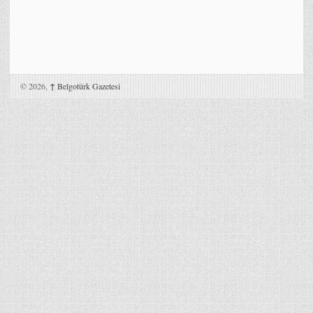
© 2026,
↑
Belgotürk Gazetesi