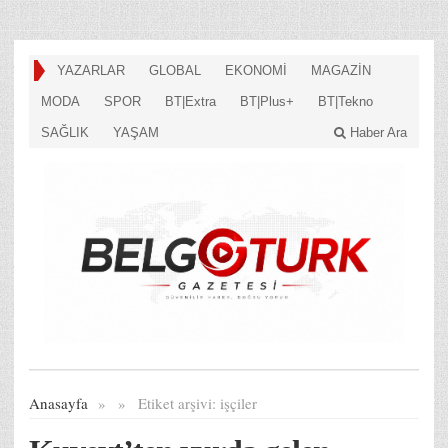
YAZARLAR
GLOBAL
EKONOMİ
MAGAZİN
MODA
SPOR
BT|Extra
BT|Plus+
BT|Tekno
SAĞLIK
YAŞAM
Haber Ara
Anasayfa
»
»
Etiket arşivi:
işçiler