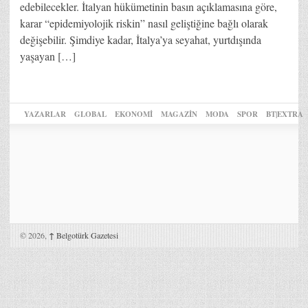
edebilecekler. İtalyan hükümetinin basın açıklamasına göre,
karar “epidemiyolojik riskin” nasıl geliştiğine bağlı olarak
değişebilir. Şimdiye kadar, İtalya’ya seyahat, yurtdışında
yaşayan […]
YAZARLAR
GLOBAL
EKONOMİ
MAGAZİN
MODA
SPOR
BT|EXTRA
© 2026,
↑
Belgotürk Gazetesi