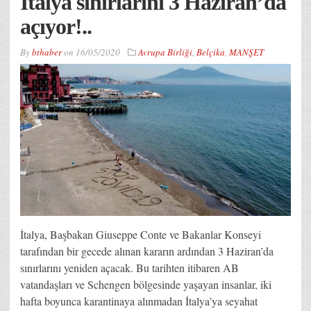
İtalya sınırlarını 3 Haziran’da
açıyor!..
By
bthaber
on
16/05/2020
Avrupa Birliği
,
Belçika
,
MANŞET
İtalya, Başbakan Giuseppe Conte ve Bakanlar Konseyi
tarafından bir gecede alınan kararın ardından 3 Haziran’da
sınırlarını yeniden açacak. Bu tarihten itibaren AB
vatandaşları ve Schengen bölgesinde yaşayan insanlar, iki
hafta boyunca karantinaya alınmadan İtalya’ya seyahat