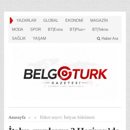
YAZARLAR
GLOBAL
EKONOMİ
MAGAZİN
MODA
SPOR
BT|Extra
BT|Plus+
BT|Tekno
SAĞLIK
YAŞAM
Haber Ara
Anasayfa
»
»
Etiket arşivi:
İtalyan hükümeti