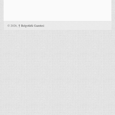
© 2026,
↑
Belgotürk Gazetesi