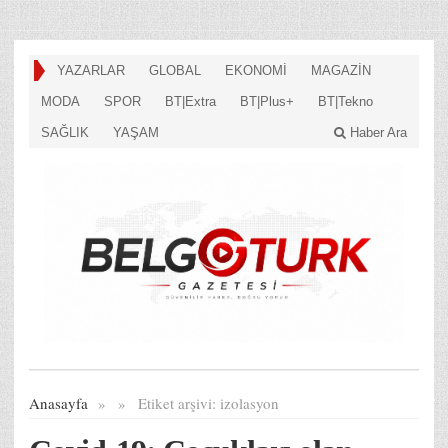
YAZARLAR
GLOBAL
EKONOMİ
MAGAZİN
MODA
SPOR
BT|Extra
BT|Plus+
BT|Tekno
SAĞLIK
YAŞAM
Haber Ara
Anasayfa
»
»
Etiket arşivi:
izolasyon