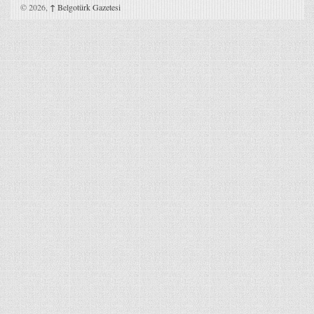
© 2026,
↑
Belgotürk Gazetesi