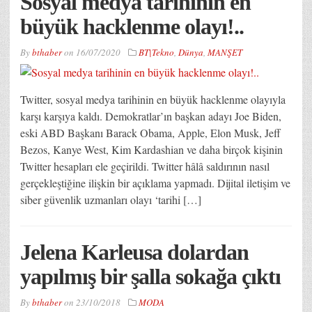
Sosyal medya tarihinin en
büyük hacklenme olayı!..
By
bthaber
on
16/07/2020
BT|Tekno
,
Dünya
,
MANŞET
Twitter, sosyal medya tarihinin en büyük hacklenme olayıyla
karşı karşıya kaldı. Demokratlar’ın başkan adayı Joe Biden,
eski ABD Başkanı Barack Obama, Apple, Elon Musk, Jeff
Bezos, Kanye West, Kim Kardashian ve daha birçok kişinin
Twitter hesapları ele geçirildi. Twitter hâlâ saldırının nasıl
gerçekleştiğine ilişkin bir açıklama yapmadı. Dijital iletişim ve
siber güvenlik uzmanları olayı ‘tarihi […]
Jelena Karleusa dolardan
yapılmış bir şalla sokağa çıktı
By
bthaber
on
23/10/2018
MODA