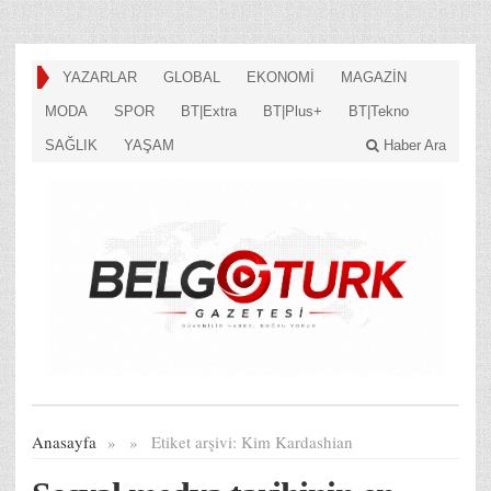
YAZARLAR
GLOBAL
EKONOMİ
MAGAZİN
MODA
SPOR
BT|Extra
BT|Plus+
BT|Tekno
SAĞLIK
YAŞAM
Haber Ara
Anasayfa
»
»
Etiket arşivi:
Kim Kardashian