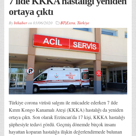
7 ilde KKKA hastalığı yeniden
ortaya çıktı
By
bthaber
on
03/06/2020
BT|Extra
,
Türkiye
Türkiye corona virüsü salgını ile mücadele ederken 7 ilde
Kırım Kongo Kanamalı Ateşi (KKKA) hastalığı da yeniden
ortaya çıktı. Son olarak Erzincan’da 17 kişi, KKKA hastalığı
şüphesiyle tedavi gördü. Geçmiş dönemde birçok insanı
hayattan koparan hastalığa ilişkin değerlendirmede bulunan