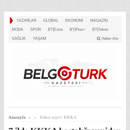
YAZARLAR
GLOBAL
EKONOMİ
MAGAZİN
MODA
SPOR
BT|Extra
BT|Plus+
BT|Tekno
SAĞLIK
YAŞAM
Haber Ara
Anasayfa
»
»
Etiket arşivi:
KKKA