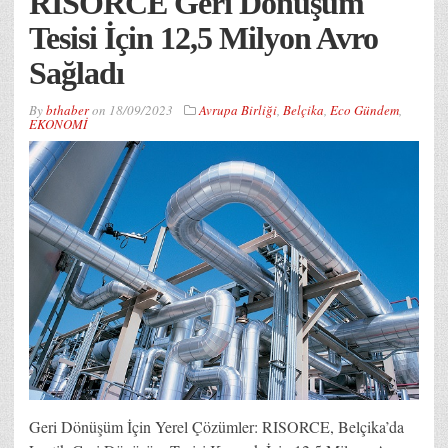
RISORCE Geri Dönüşüm
Tesisi İçin 12,5 Milyon Avro
Sağladı
By
bthaber
on
18/09/2023
Avrupa Birliği
,
Belçika
,
Eco Gündem
,
EKONOMİ
Geri Dönüşüm İçin Yerel Çözümler: RISORCE, Belçika’da