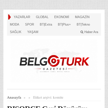
YAZARLAR
GLOBAL
EKONOMİ
MAGAZİN
MODA
SPOR
BT|Extra
BT|Plus+
BT|Tekno
SAĞLIK
YAŞAM
Haber Ara
Anasayfa
»
»
Etiket arşivi:
komite