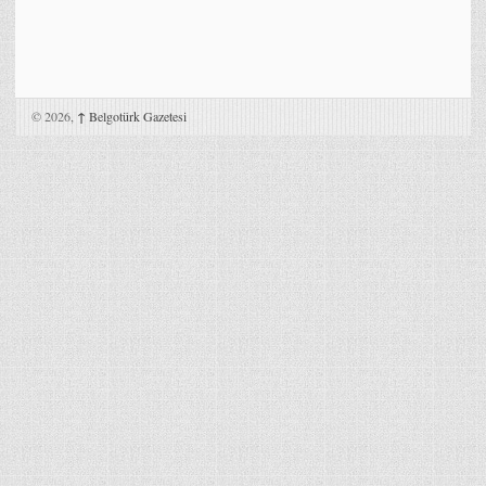
© 2026,
↑
Belgotürk Gazetesi