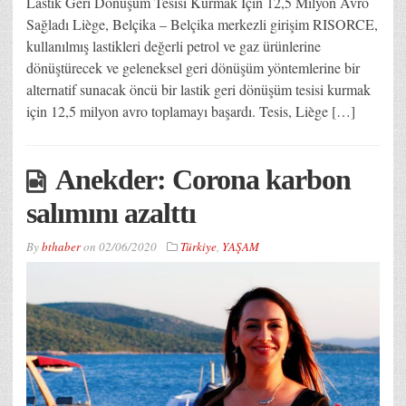
Lastik Geri Dönüşüm Tesisi Kurmak İçin 12,5 Milyon Avro
Sağladı Liège, Belçika – Belçika merkezli girişim RISORCE,
kullanılmış lastikleri değerli petrol ve gaz ürünlerine
dönüştürecek ve geleneksel geri dönüşüm yöntemlerine bir
alternatif sunacak öncü bir lastik geri dönüşüm tesisi kurmak
için 12,5 milyon avro toplamayı başardı. Tesis, Liège […]
Anekder: Corona karbon
salımını azalttı
By
bthaber
on
02/06/2020
Türkiye
,
YAŞAM