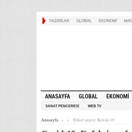
YAZARLAR
GLOBAL
EKONOMİ
MAG
ANASAYFA
GLOBAL
EKONOMİ
SANAT PENCERESİ
WEB TV
Anasayfa
»
»
Etiket arşivi:
Kovid-19