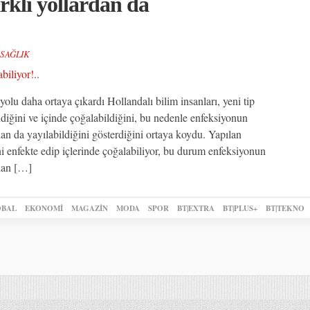
rklı yollardan da
SAĞLIK
yolu daha ortaya çıkardı Hollandalı bilim insanları, yeni tip
diğini ve içinde çoğalabildiğini, bu nedenle enfeksiyonun
dan da yayılabildiğini gösterdiğini ortaya koydu. Yapılan
i enfekte edip içlerinde çoğalabiliyor, bu durum enfeksiyonun
rdan […]
BAL
EKONOMİ
MAGAZİN
MODA
SPOR
BT|EXTRA
BT|PLUS+
BT|TEKNO