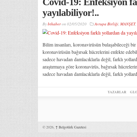
Covid-19: Enfeksiyon fa
yayılabiliyor!..
By
bthaber
on
02/05/2020
Avrupa Birliği
,
MANŞET
,
Bilim insanları, koronavirüsün bulaşabileceği bir 
koronavirüsün bağırsak hücrelerini enfekte edebil
sadece havadan damlacıklarla değil, farklı yollar
araştırmaya göre koronavirüs, bağırsak hücrelerin
sadece havadan damlacıklarla değil, farklı yolla
YAZARLAR
GLO
© 2026,
↑
Belgotürk Gazetesi