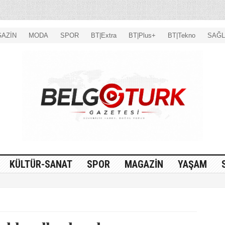
AZİN
MODA
SPOR
BT|Extra
BT|Plus+
BT|Tekno
SAĞL
KÜLTÜR-SANAT
SPOR
MAGAZİN
YAŞAM