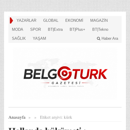
YAZARLAR
GLOBAL
EKONOMİ
MAGAZİN
MODA
SPOR
BT|Extra
BT|Plus+
BT|Tekno
SAĞLIK
YAŞAM
Haber Ara
Anasayfa
»
»
Etiket arşivi:
kürk