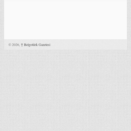
© 2026,
↑
Belgotürk Gazetesi