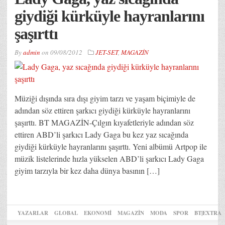
giydiği kürküyle hayranlarını
şaşırttı
By
admin
on
09/08/2012
JET-SET
,
MAGAZİN
Müziği dışında sıra dışı giyim tarzı ve yaşam biçimiyle de
adından söz ettiren şarkıcı giydiği kürküyle hayranlarını
şaşırttı. BT MAGAZİN-Çılgın kıyafetleriyle adından söz
ettiren ABD’li şarkıcı Lady Gaga bu kez yaz sıcağında
giydiği kürküyle hayranlarını şaşırttı. Yeni albümü Artpop ile
müzik listelerinde hızla yükselen ABD’li şarkıcı Lady Gaga
giyim tarzıyla bir kez daha dünya basının […]
YAZARLAR
GLOBAL
EKONOMİ
MAGAZİN
MODA
SPOR
BT|EXTRA