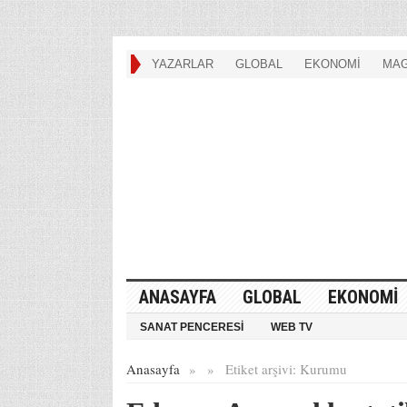
YAZARLAR
GLOBAL
EKONOMİ
MAG
ANASAYFA
GLOBAL
EKONOMİ
SANAT PENCERESİ
WEB TV
Anasayfa
»
»
Etiket arşivi:
Kurumu