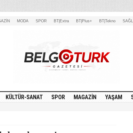
AZİN
MODA
SPOR
BT|Extra
BT|Plus+
BT|Tekno
SAĞL
KÜLTÜR-SANAT
SPOR
MAGAZİN
YAŞAM