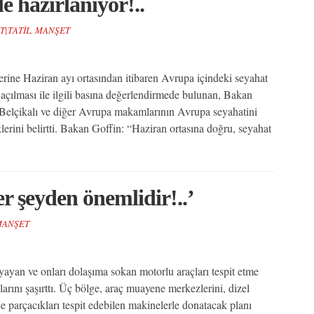
e hazırlanıyor!..
T|TATİL
,
MANŞET
erine Haziran ayı ortasından itibaren Avrupa içindeki seyahat
ın açılması ile ilgili basına değerlendirmede bulunan, Bakan
Belçikalı ve diğer Avrupa makamlarının Avrupa seyahatini
erini belirtti. Bakan Goffin: “Haziran ortasına doğru, seyahat
er şeyden önemlidir!..’
ANŞET
yayan ve onları dolaşıma sokan motorlu araçları tespit etme
arını şaşırttı. Üç bölge, araç muayene merkezlerini, dizel
nce parçacıkları tespit edebilen makinelerle donatacak planı