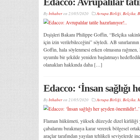
Edacco: Avrupalılar tatil
By
bthaber
on
23/05/2020
Avrupa Birliği
,
Belçika
,
B
Dışişleri Bakanı Philippe Goffin, “Belçika sakinl
için izin verilebileceğini” söyledi. AB sınırların
Goffin, hala söylenmesi erken olmasına rağmen, 
uyumlu bir şekilde yeniden başlatmayı hedefledikl
olanakları hakkında daha […]
Edacco: ‘İnsan sağlığı h
By
bthaber
on
21/05/2020
Avrupa Birliği
,
Belçika
,
M
Flaman hükümeti, yüksek düzeyde dizel kirliliği 
çabalarını bırakmaya karar vererek bölgesel ortakl
araçlar tarafından yayılan tehlikeli seviyelerde i