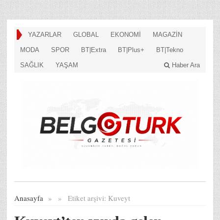
YAZARLAR
GLOBAL
EKONOMİ
MAGAZİN
MODA
SPOR
BT|Extra
BT|Plus+
BT|Tekno
SAĞLIK
YAŞAM
Haber Ara
Anasayfa
»
»
Etiket arşivi:
Kuveyt