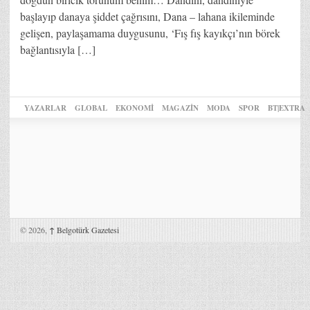
başlayıp danaya şiddet çağrısını, Dana – lahana ikileminde
gelişen, paylaşamama duygusunu, ‘Fış fış kayıkçı’nın börek
bağlantısıyla […]
YAZARLAR
GLOBAL
EKONOMİ
MAGAZİN
MODA
SPOR
BT|EXTRA
© 2026,
↑
Belgotürk Gazetesi