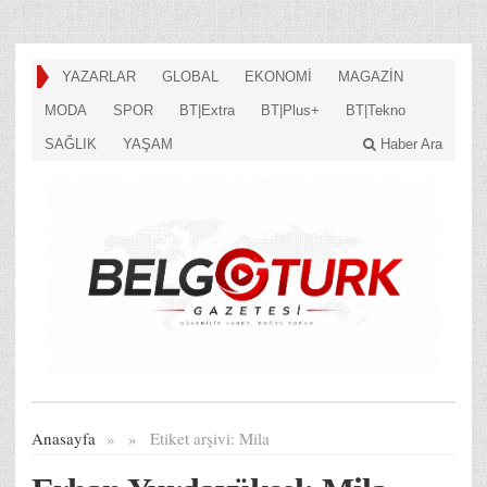
YAZARLAR
GLOBAL
EKONOMİ
MAGAZİN
MODA
SPOR
BT|Extra
BT|Plus+
BT|Tekno
SAĞLIK
YAŞAM
Haber Ara
Anasayfa
»
»
Etiket arşivi:
Mila