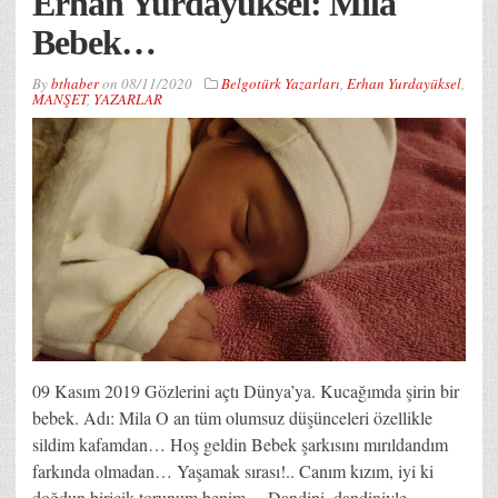
Erhan Yurdayüksel: Mila
Bebek…
By
bthaber
on
08/11/2020
Belgotürk Yazarları
,
Erhan Yurdayüksel
,
MANŞET
,
YAZARLAR
09 Kasım 2019 Gözlerini açtı Dünya’ya. Kucağımda şirin bir
bebek. Adı: Mila O an tüm olumsuz düşünceleri özellikle
sildim kafamdan… Hoş geldin Bebek şarkısını mırıldandım
farkında olmadan… Yaşamak sırası!.. Canım kızım, iyi ki
doğdun biricik torunum benim… Dandini, dandiniyle