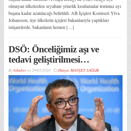
olmayan ülkelerden seyahate yönelik kısıtlamalar temmuz ayı
başına kadar uzatılacağı belirtildi. AB İçişleri Komiseri Ylva
Johansson, üye ülkelerin içişleri bakanlarıyla yaptıkları
istişarelerde, bakanların hemen […]
DSÖ: Önceliğimiz aşı ve
tedavi geliştirilmesi…
By
bthaber
on
29/05/2020
Dünya
,
MANŞET
,
SAĞLIK