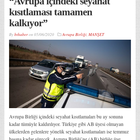
“Avrupa içindeki seyahat
kısıtlaması tamamen
kalkıyor”
By
bthaber
on
05/06/2020
Avrupa Birliği
,
MANŞET
Avrupa Birliği içindeki seyahat kısıtlamaları bu ay sonuna
kadar tümüyle kaldırılıyor. Türkiye gibi AB üyesi olmayan
ülkelerden gelenlere yönelik seyahat kısıtlamaları ise temmuz
başına kadar sürecek. Avrupa Birliği’ne (AB) birliğe üye