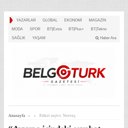
YAZARLAR
GLOBAL
EKONOMİ
MAGAZİN
MODA
SPOR
BT|Extra
BT|Plus+
BT|Tekno
SAĞLIK
YAŞAM
Haber Ara
Anasayfa
»
»
Etiket arşivi:
Norveç