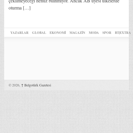
çekilmeyeceği henüz bilinmiyor. Ancak AB üyesi ülkelerde
oturma […]
YAZARLAR
GLOBAL
EKONOMİ
MAGAZİN
MODA
SPOR
BT|EXTRA
© 2026,
↑
Belgotürk Gazetesi