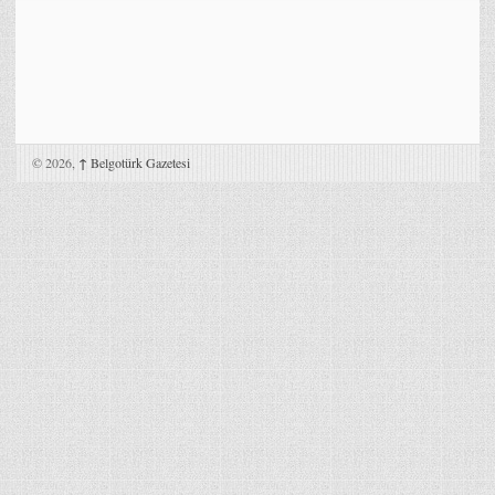
© 2026,
↑
Belgotürk Gazetesi