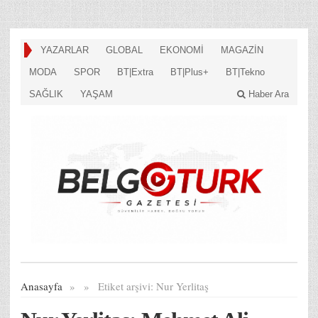
YAZARLAR
GLOBAL
EKONOMİ
MAGAZİN
MODA
SPOR
BT|Extra
BT|Plus+
BT|Tekno
SAĞLIK
YAŞAM
Haber Ara
Anasayfa
»
»
Etiket arşivi:
Nur Yerlitaş