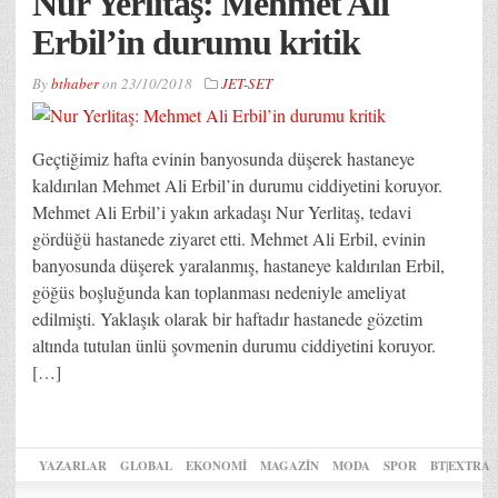
Nur Yerlitaş: Mehmet Ali
Erbil’in durumu kritik
By
bthaber
on
23/10/2018
JET-SET
Geçtiğimiz hafta evinin banyosunda düşerek hastaneye
kaldırılan Mehmet Ali Erbil’in durumu ciddiyetini koruyor.
Mehmet Ali Erbil’i yakın arkadaşı Nur Yerlitaş, tedavi
gördüğü hastanede ziyaret etti. Mehmet Ali Erbil, evinin
banyosunda düşerek yaralanmış, hastaneye kaldırılan Erbil,
göğüs boşluğunda kan toplanması nedeniyle ameliyat
edilmişti. Yaklaşık olarak bir haftadır hastanede gözetim
altında tutulan ünlü şovmenin durumu ciddiyetini koruyor.
[…]
YAZARLAR
GLOBAL
EKONOMİ
MAGAZİN
MODA
SPOR
BT|EXTRA