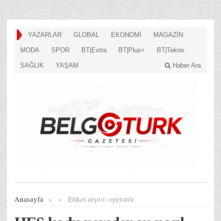
YAZARLAR
GLOBAL
EKONOMİ
MAGAZİN
MODA
SPOR
BT|Extra
BT|Plus+
BT|Tekno
SAĞLIK
YAŞAM
Haber Ara
Anasayfa
»
»
Etiket arşivi:
operatör