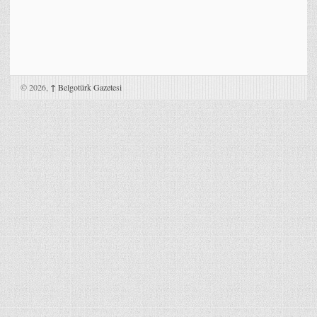
© 2026,
↑
Belgotürk Gazetesi