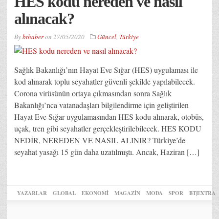
HES kodu nereden ve nasıl
alınacak?
By
bthaber
on
27/05/2020
Güncel
,
Türkiye
Sağlık Bakanlığı’nın Hayat Eve Sığar (HES) uygulaması ile
kod alınarak toplu seyahatler güvenli şekilde yapılabilecek.
Corona virüsünün ortaya çıkmasından sonra Sağlık
Bakanlığı’nca vatanadaşları bilgilendirme için geliştirilen
Hayat Eve Sığar uygulamasından HES kodu alınarak, otobüs,
uçak, tren gibi seyahatler gerçekleştirilebilecek. HES KODU
NEDİR, NEREDEN VE NASIL ALINIR? Türkiye’de
seyahat yasağı 15 gün daha uzatılmıştı. Ancak, Haziran […]
YAZARLAR
GLOBAL
EKONOMİ
MAGAZİN
MODA
SPOR
BT|EXTRA