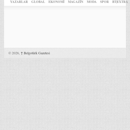
YAZARLAR
GLOBAL
EKONOMİ
MAGAZİN
MODA
SPOR
BT|EXTRA
© 2026,
↑
Belgotürk Gazetesi