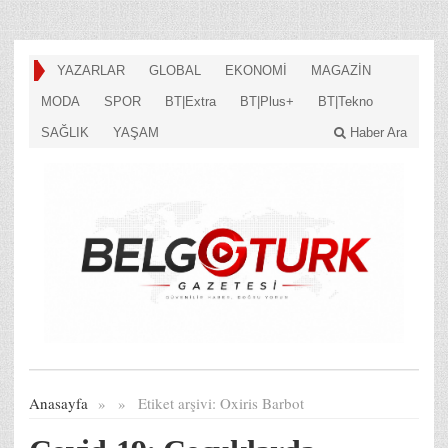
YAZARLAR
GLOBAL
EKONOMİ
MAGAZİN
MODA
SPOR
BT|Extra
BT|Plus+
BT|Tekno
SAĞLIK
YAŞAM
Haber Ara
Anasayfa
»
»
Etiket arşivi:
Oxiris Barbot