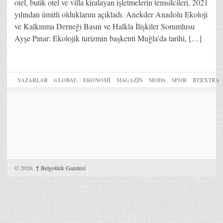
otel, butik otel ve villa kiralayan işletmelerin temsilcileri, 2021
yılından ümitli olduklarını açıkladı. Anekder Anadolu Ekoloji
ve Kalkınma Derneği Basın ve Halkla İlişkiler Sorumlusu
Ayşe Pınar: Ekolojik turizmin başkenti Muğla’da tarihi, […]
YAZARLAR
GLOBAL
EKONOMİ
MAGAZİN
MODA
SPOR
BT|EXTRA
© 2026,
↑
Belgotürk Gazetesi