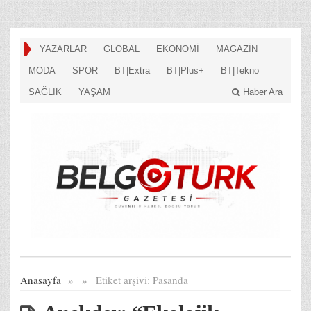
YAZARLAR
GLOBAL
EKONOMİ
MAGAZİN
MODA
SPOR
BT|Extra
BT|Plus+
BT|Tekno
SAĞLIK
YAŞAM
Haber Ara
Anasayfa
»
»
Etiket arşivi:
Pasanda