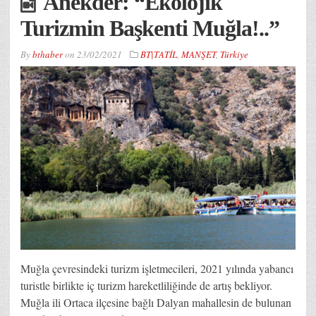
Anekder: “Ekolojik
Turizmin Başkenti Muğla!..”
By
bthaber
on
23/02/2021
BT|TATİL
,
MANŞET
,
Türkiye
Muğla çevresindeki turizm işletmecileri, 2021 yılında yabancı
turistle birlikte iç turizm hareketliliğinde de artış bekliyor.
Muğla ili Ortaca ilçesine bağlı Dalyan mahallesin de bulunan