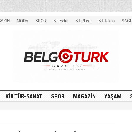
AZİN
MODA
SPOR
BT|Extra
BT|Plus+
BT|Tekno
SAĞL
KÜLTÜR-SANAT
SPOR
MAGAZİN
YAŞAM