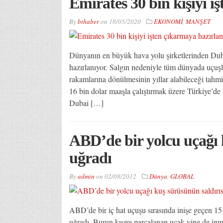
Emirates 30 bin kişiyi i
By
bthaber
on
18/05/2020
EKONOMİ
,
MANŞET
Dünyanın en büyük hava yolu şirketlerinden Duba
hazırlanıyor. Salgın nedeniyle tüm dünyada uçuşl
rakamlarına dönülmesinin yıllar alabileceği tahmin
16 bin dolar maaşla çalıştırmak üzere Türkiye’de
Dubai […]
ABD’de bir yolcu uçağı 
uğradı
By
admin
on
02/08/2012
Dünya
,
GLOBAL
ABD’de bir iç hat uçuşu sırasında inişe geçen 151
uğradı. Burun kısmı parçalanan uçak yine de 