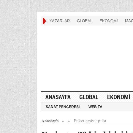
YAZARLAR
GLOBAL
EKONOMİ
MAG
ANASAYFA
GLOBAL
EKONOMİ
SANAT PENCERESİ
WEB TV
Anasayfa
»
»
Etiket arşivi:
pilot