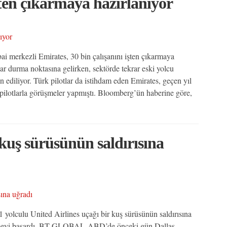
şten çıkarmaya hazırlanıyor
i merkezli Emirates, 30 bin çalışanını işten çıkarmaya
ar durma noktasına gelirken, sektörde tekrar eski yolcu
 ediliyor. Türk pilotlar da istihdam eden Emirates, geçen yıl
 pilotlarla görüşmeler yapmıştı. Bloomberg’ün haberine göre,
kuş sürüsünün saldırısına
 yolculu United Airlines uçağı bir kuş sürüsünün saldırısına
inmeyi başardı. BT GLOBAL-ABD’de önceki gün Dallas-