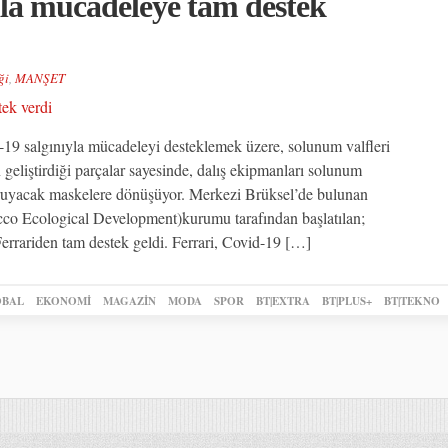
nla mücadeleye tam destek
ği
,
MANŞET
d-19 salgınıyla mücadeleyi desteklemek üzere, solunum valfleri
n geliştirdiği parçalar sayesinde, dalış ekipmanları solunum
 koruyacak maskelere dönüşüyor. Merkezi Brüksel’de bulunan
cco Ecological Development)kurumu tarafından başlatılan;
rrariden tam destek geldi. Ferrari, Covid-19 […]
BAL
EKONOMİ
MAGAZİN
MODA
SPOR
BT|EXTRA
BT|PLUS+
BT|TEKNO