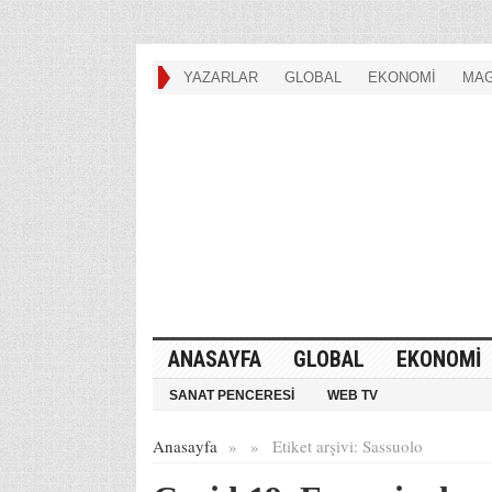
YAZARLAR
GLOBAL
EKONOMİ
MAG
ANASAYFA
GLOBAL
EKONOMİ
SANAT PENCERESİ
WEB TV
Anasayfa
»
»
Etiket arşivi:
Sassuolo