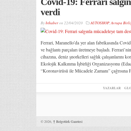
Covid-19: Ferrari salgı
verdi
By
bthaber
on
22/04/2020
AUTOSHOP
,
Avrupa Birli
Ferrari, Maranello’da yer alan fabrikasında Covi
ve bağlantı parçaları üretmeye başladı. Ferrari’ni
cihazına, deniz şnorkelleri sağlık çalışanlarını
Ekolojik Kalkınma İşbirliği Organizasyonu (Eda
“Koronavirüsü ile Mücadele Zamanı” çağrısına Fe
YAZARLAR
GLO
© 2026,
↑
Belgotürk Gazetesi