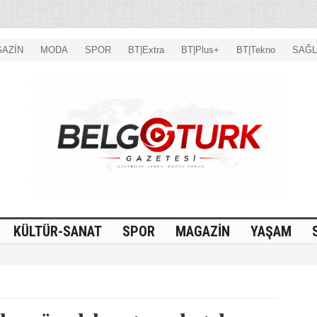
AZİN
MODA
SPOR
BT|Extra
BT|Plus+
BT|Tekno
SAĞL
KÜLTÜR-SANAT
SPOR
MAGAZİN
YAŞAM