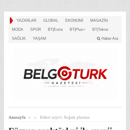
YAZARLAR
GLOBAL
EKONOMİ
MAGAZİN
MODA
SPOR
BT|Extra
BT|Plus+
BT|Tekno
SAĞLIK
YAŞAM
Haber Ara
Anasayfa
»
»
Etiket arşivi:
Soğuk plazma