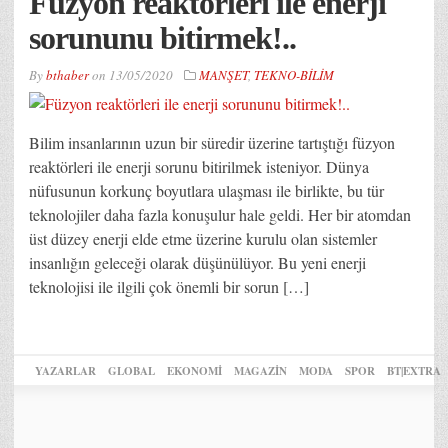
Füzyon reaktörleri ile enerji
sorununu bitirmek!..
By
bthaber
on
13/05/2020
MANŞET
,
TEKNO-BİLİM
Bilim insanlarının uzun bir süredir üzerine tartıştığı füzyon
reaktörleri ile enerji sorunu bitirilmek isteniyor. Dünya
nüfusunun korkunç boyutlara ulaşması ile birlikte, bu tür
teknolojiler daha fazla konuşulur hale geldi. Her bir atomdan
üst düzey enerji elde etme üzerine kurulu olan sistemler
insanlığın geleceği olarak düşünülüyor. Bu yeni enerji
teknolojisi ile ilgili çok önemli bir sorun […]
YAZARLAR
GLOBAL
EKONOMİ
MAGAZİN
MODA
SPOR
BT|EXTRA