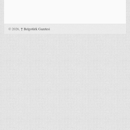
© 2026,
↑
Belgotürk Gazetesi