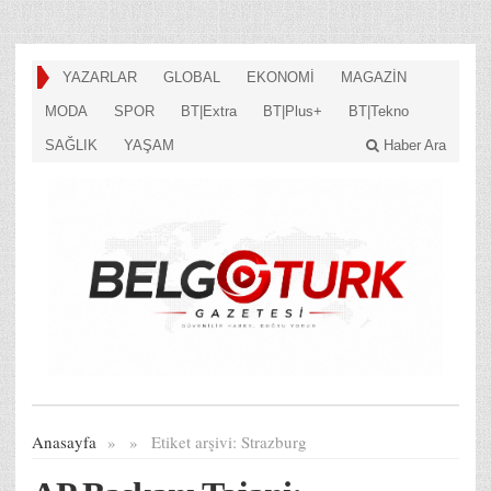
YAZARLAR
GLOBAL
EKONOMİ
MAGAZİN
MODA
SPOR
BT|Extra
BT|Plus+
BT|Tekno
SAĞLIK
YAŞAM
Haber Ara
Anasayfa
»
»
Etiket arşivi:
Strazburg