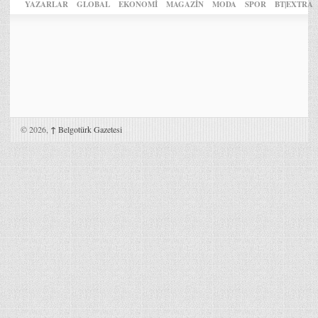
YAZARLAR
GLOBAL
EKONOMİ
MAGAZİN
MODA
SPOR
BT|EXTRA
© 2026,
↑
Belgotürk Gazetesi