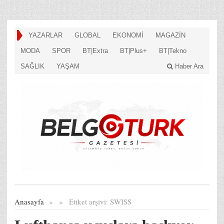
YAZARLAR
GLOBAL
EKONOMİ
MAGAZİN
MODA
SPOR
BT|Extra
BT|Plus+
BT|Tekno
SAĞLIK
YAŞAM
Haber Ara
Anasayfa
»
»
Etiket arşivi:
SWISS