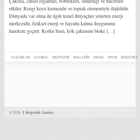
Çakrası, cinsel organları, böbrekleri, omuriliği ve hücreleri
etkiler. Rengi koyu kırmızıdır ve toprak elementiyle ilişkilidir.
Dünyada var olma ile ilgili temel ihtiyaçları yöneten enerji
merkezidir, fiziksel enerji ve hayatta kalma duygusunu
harekete geçirir. Korku hissi, kök çakrasını bloke […]
YAZARLAR
GLOBAL
EKONOMİ
MAGAZİN
MODA
SPOR
BT|EXTRA
© 2026,
↑
Belgotürk Gazetesi