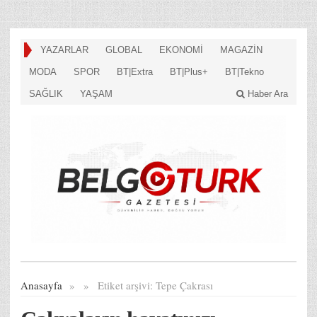
YAZARLAR
GLOBAL
EKONOMİ
MAGAZİN
MODA
SPOR
BT|Extra
BT|Plus+
BT|Tekno
SAĞLIK
YAŞAM
Haber Ara
Anasayfa
»
»
Etiket arşivi:
Tepe Çakrası