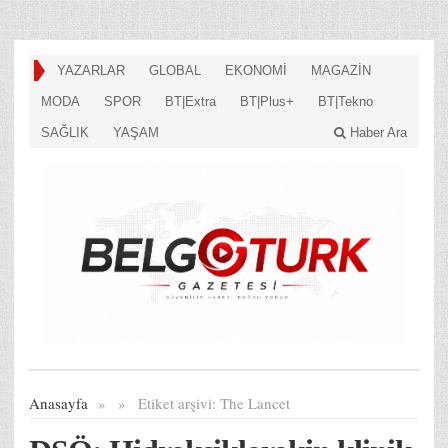
YAZARLAR
GLOBAL
EKONOMİ
MAGAZİN
MODA
SPOR
BT|Extra
BT|Plus+
BT|Tekno
SAĞLIK
YAŞAM
Haber Ara
Anasayfa
»
»
Etiket arşivi:
The Lancet