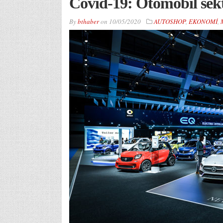
Covid-19: Otomobil sektö
By
bthaber
on
10/05/2020
AUTOSHOP
,
EKONOMİ
,