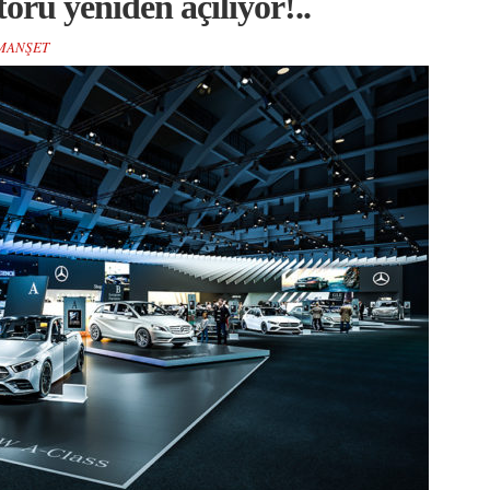
rü yeniden açılıyor!..
MANŞET