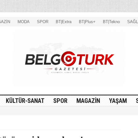
AZİN
MODA
SPOR
BT|Extra
BT|Plus+
BT|Tekno
SAĞL
KÜLTÜR-SANAT
SPOR
MAGAZİN
YAŞAM