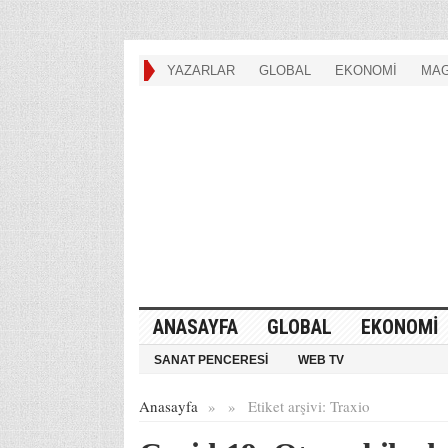
YAZARLAR
GLOBAL
EKONOMİ
MAG
ANASAYFA
GLOBAL
EKONOMİ
SANAT PENCERESİ
WEB TV
Anasayfa
»
»
Etiket arşivi:
Traxio