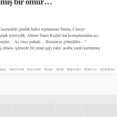
anmış bir ömür…
Gazetedeki günlük haber toplantımız bitmiş, Cüneyt
şmak üzereydik. Ahmet Taner Kışlalı’nın komşularından acı
koymuşlar… Az önce patladı… Hastaneye götürdüler…”
ş olması, içimizde bir umut ışığı yaktı; acaba yaralı kurtulmuş
BAL
EKONOMİ
MAGAZİN
MODA
SPOR
BT|EXTRA
BT|PLUS+
BT|TEKNO