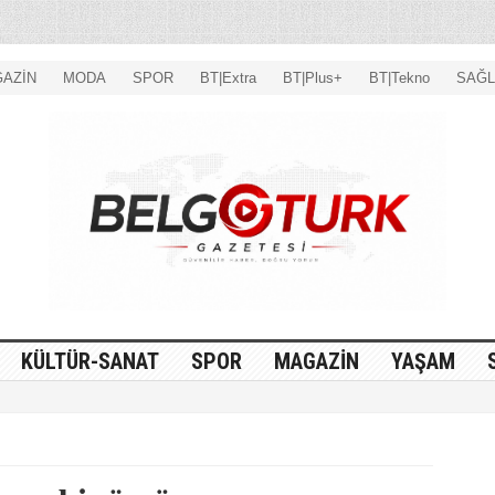
AZİN
MODA
SPOR
BT|Extra
BT|Plus+
BT|Tekno
SAĞL
KÜLTÜR-SANAT
SPOR
MAGAZİN
YAŞAM