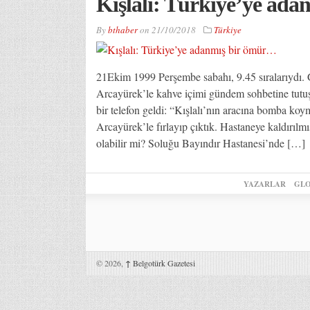
Kışlalı: Türkiye’ye ad
By
bthaber
on
21/10/2018
Türkiye
21Ekim 1999 Perşembe sabahı, 9.45 sıralarıydı. 
Arcayürek’le kahve içimi gündem sohbetine tutu
bir telefon geldi: “Kışlalı’nın aracına bomba 
Arcayürek’le fırlayıp çıktık. Hastaneye kaldırılmı
olabilir mi? Soluğu Bayındır Hastanesi’nde […]
YAZARLAR
GLO
© 2026,
↑
Belgotürk Gazetesi