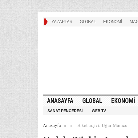
YAZARLAR
GLOBAL
EKONOMİ
MAG
ANASAYFA
GLOBAL
EKONOMİ
SANAT PENCERESİ
WEB TV
Anasayfa
»
»
Etiket arşivi:
Uğur Mumcu