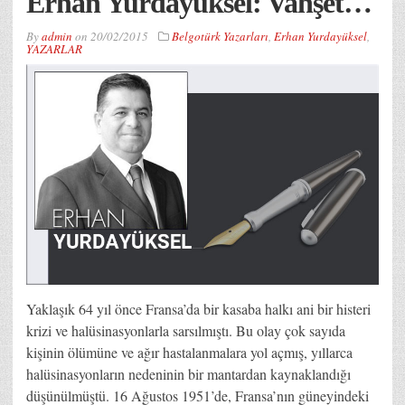
Erhan Yurdayüksel: Vahşet…
By
admin
on
20/02/2015
Belgotürk Yazarları
,
Erhan Yurdayüksel
,
YAZARLAR
Yaklaşık 64 yıl önce Fransa’da bir kasaba halkı ani bir histeri
krizi ve halüsinasyonlarla sarsılmıştı. Bu olay çok sayıda
kişinin ölümüne ve ağır hastalanmalara yol açmış, yıllarca
halüsinasyonların nedeninin bir mantardan kaynaklandığı
düşünülmüştü. 16 Ağustos 1951’de, Fransa’nın güneyindeki