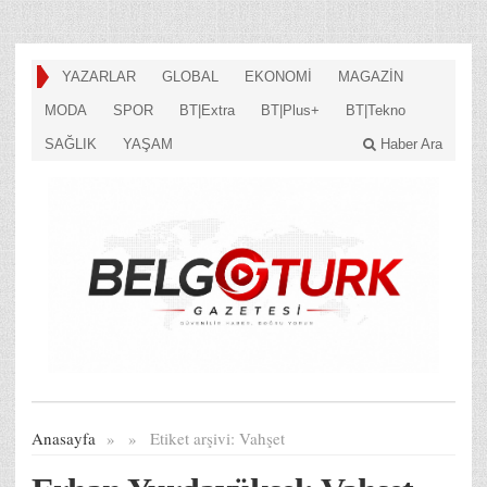
YAZARLAR
GLOBAL
EKONOMİ
MAGAZİN
MODA
SPOR
BT|Extra
BT|Plus+
BT|Tekno
SAĞLIK
YAŞAM
Haber Ara
Anasayfa
»
»
Etiket arşivi:
Vahşet