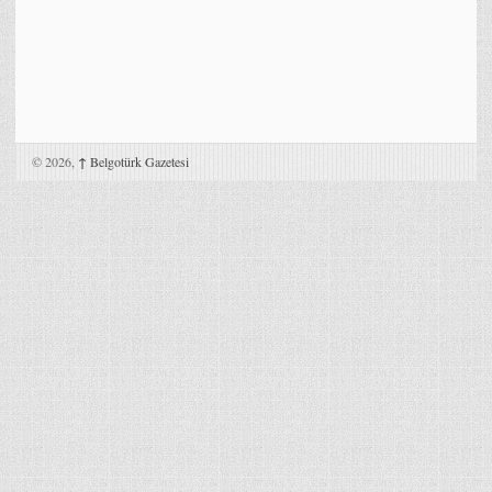
© 2026,
↑
Belgotürk Gazetesi