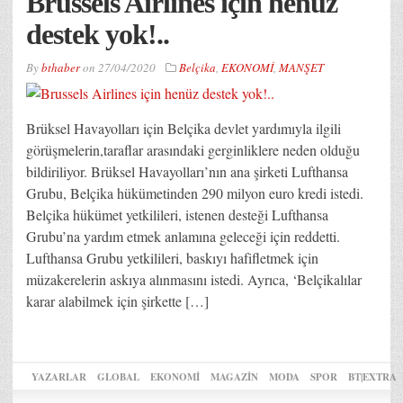
Brussels Airlines için henüz
destek yok!..
By
bthaber
on
27/04/2020
Belçika
,
EKONOMİ
,
MANŞET
Brüksel Havayolları için Belçika devlet yardımıyla ilgili
görüşmelerin,taraflar arasındaki gerginliklere neden olduğu
bildiriliyor. Brüksel Havayolları’nın ana şirketi Lufthansa
Grubu, Belçika hükümetinden 290 milyon euro kredi istedi.
Belçika hükümet yetkilileri, istenen desteği Lufthansa
Grubu’na yardım etmek anlamına geleceği için reddetti.
Lufthansa Grubu yetkilileri, baskıyı hafifletmek için
müzakerelerin askıya alınmasını istedi. Ayrıca, ‘Belçikalılar
karar alabilmek için şirkette […]
YAZARLAR
GLOBAL
EKONOMİ
MAGAZİN
MODA
SPOR
BT|EXTRA