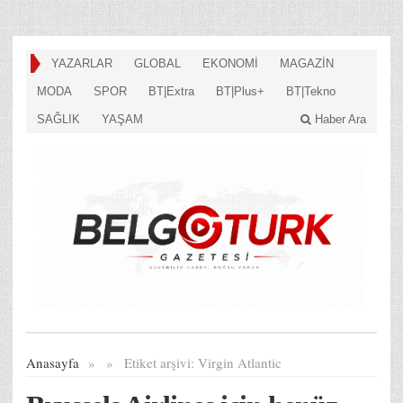
YAZARLAR
GLOBAL
EKONOMİ
MAGAZİN
MODA
SPOR
BT|Extra
BT|Plus+
BT|Tekno
SAĞLIK
YAŞAM
Haber Ara
Anasayfa
»
»
Etiket arşivi:
Virgin Atlantic