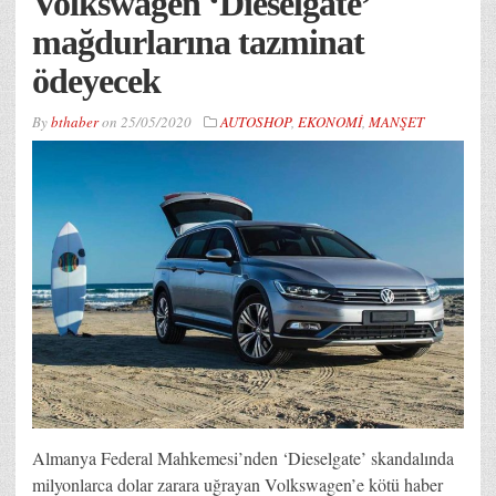
Volkswagen ‘Dieselgate’
mağdurlarına tazminat
ödeyecek
By
bthaber
on
25/05/2020
AUTOSHOP
,
EKONOMİ
,
MANŞET
Almanya Federal Mahkemesi’nden ‘Dieselgate’ skandalında
milyonlarca dolar zarara uğrayan Volkswagen’e kötü haber