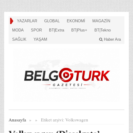
YAZARLAR
GLOBAL
EKONOMİ
MAGAZİN
MODA
SPOR
BT|Extra
BT|Plus+
BT|Tekno
SAĞLIK
YAŞAM
Haber Ara
Anasayfa
»
»
Etiket arşivi:
Volkswagen