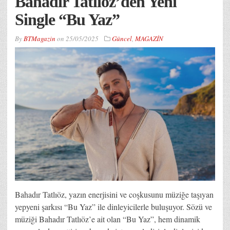
Bahadır Tatlıöz’den Yeni
Single “Bu Yaz”
By
BTMagazin
on
25/05/2025
Güncel
,
MAGAZİN
Bahadır Tatlıöz, yazın enerjisini ve coşkusunu müziğe taşıyan
yepyeni şarkısı “Bu Yaz” ile dinleyicilerle buluşuyor. Sözü ve
müziği Bahadır Tatlıöz’e ait olan “Bu Yaz”, hem dinamik