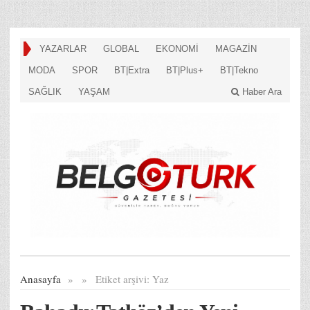
YAZARLAR
GLOBAL
EKONOMİ
MAGAZİN
MODA
SPOR
BT|Extra
BT|Plus+
BT|Tekno
SAĞLIK
YAŞAM
Haber Ara
Anasayfa
»
»
Etiket arşivi:
Yaz