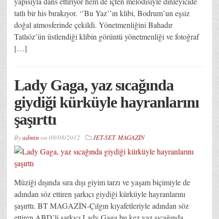
yapısıyla dans ettiriyor hem de içten melodisiyle dinleyicide
tatlı bir his bırakıyor. ‘’Bu Yaz’’ın klibi, Bodrum’un eşsiz
doğal atmosferinde çekildi. Yönetmenliğini Bahadır
Tatlıöz’ün üstlendiği klibin görüntü yönetmenliği ve fotoğraf
[…]
Lady Gaga, yaz sıcağında
giydiği kürküyle hayranlarını
şaşırttı
By
admin
on
09/08/2012
JET-SET
,
MAGAZİN
Müziği dışında sıra dışı giyim tarzı ve yaşam biçimiyle de
adından söz ettiren şarkıcı giydiği kürküyle hayranlarını
şaşırttı. BT MAGAZİN-Çılgın kıyafetleriyle adından söz
ettiren ABD’li şarkıcı Lady Gaga bu kez yaz sıcağında