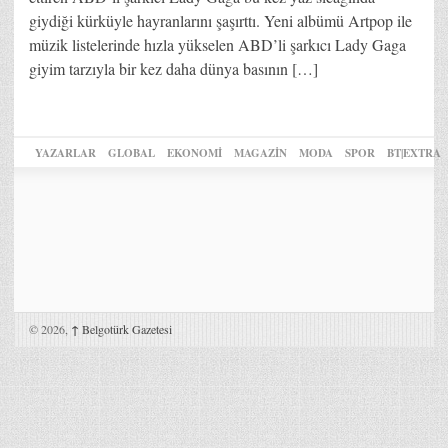
giydiği kürküyle hayranlarını şaşırttı. Yeni albümü Artpop ile
müzik listelerinde hızla yükselen ABD’li şarkıcı Lady Gaga
giyim tarzıyla bir kez daha dünya basının […]
YAZARLAR
GLOBAL
EKONOMİ
MAGAZİN
MODA
SPOR
BT|EXTRA
© 2026,
↑
Belgotürk Gazetesi