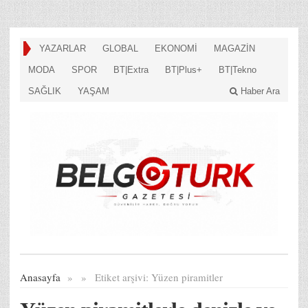
YAZARLAR
GLOBAL
EKONOMİ
MAGAZİN
MODA
SPOR
BT|Extra
BT|Plus+
BT|Tekno
SAĞLIK
YAŞAM
Haber Ara
Anasayfa
»
»
Etiket arşivi:
Yüzen piramitler