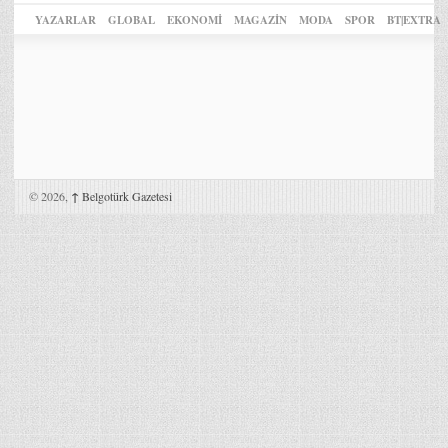
YAZARLAR
GLOBAL
EKONOMİ
MAGAZİN
MODA
SPOR
BT|EXTRA
© 2026,
↑
Belgotürk Gazetesi