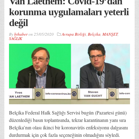
Van Laethem: Covid-19’dan
korunma uygulamaları yeterli
değil
By
bthaber
on
25/05/2020
Avrupa Birliği
,
Belçika
,
MANŞET
,
SAĞLIK
Belçika Federal Halk Sağlığı Servisi bugün (Pazartesi günü)
düzenlediği basın toplantısında, tekrar karantinanın yanı sıra
Belçika’nın olası ikinci bir koronavirüs enfeksiyonu dalgasını
durdurmak için çok fazla seçeneğinin olmadığını söyledi.