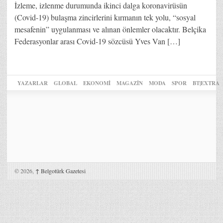
İzleme, izlenme durumunda ikinci dalga koronavirüsün
(Covid-19) bulaşma zincirlerini kırmanın tek yolu, “sosyal
mesafenin” uygulanması ve alınan önlemler olacaktır. Belçika
Federasyonlar arası Covid-19 sözcüsü Yves Van […]
YAZARLAR
GLOBAL
EKONOMİ
MAGAZİN
MODA
SPOR
BT|EXTRA
© 2026,
↑
Belgotürk Gazetesi