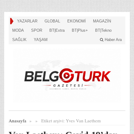
YAZARLAR
GLOBAL
EKONOMİ
MAGAZİN
MODA
SPOR
BT|Extra
BT|Plus+
BT|Tekno
SAĞLIK
YAŞAM
Haber Ara
Anasayfa
»
»
Etiket arşivi:
Yves Van Laethem