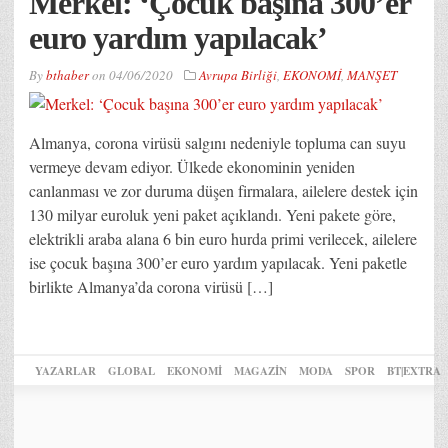
Merkel: ‘Çocuk başına 300’er
euro yardım yapılacak’
By
bthaber
on
04/06/2020
Avrupa Birliği
,
EKONOMİ
,
MANŞET
Almanya, corona virüsü salgını nedeniyle topluma can suyu
vermeye devam ediyor. Ülkede ekonominin yeniden
canlanması ve zor duruma düşen firmalara, ailelere destek için
130 milyar euroluk yeni paket açıklandı. Yeni pakete göre,
elektrikli araba alana 6 bin euro hurda primi verilecek, ailelere
ise çocuk başına 300’er euro yardım yapılacak. Yeni paketle
birlikte Almanya’da corona virüsü […]
YAZARLAR
GLOBAL
EKONOMİ
MAGAZİN
MODA
SPOR
BT|EXTRA