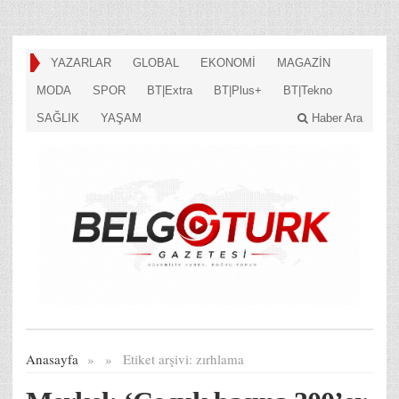
YAZARLAR
GLOBAL
EKONOMİ
MAGAZİN
MODA
SPOR
BT|Extra
BT|Plus+
BT|Tekno
SAĞLIK
YAŞAM
Haber Ara
Anasayfa
»
»
Etiket arşivi:
zırhlama