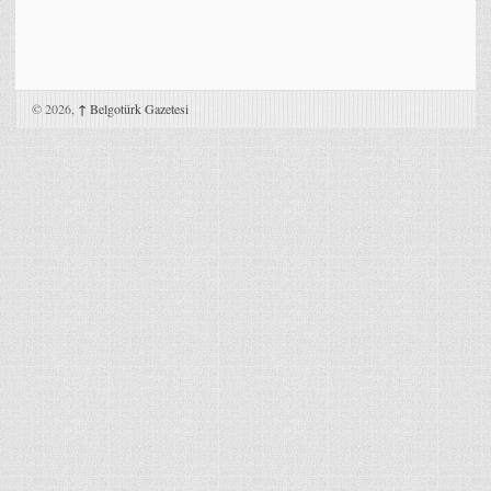
© 2026,
↑
Belgotürk Gazetesi