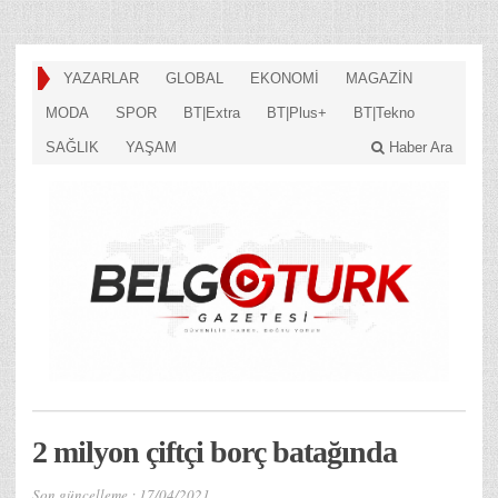
YAZARLAR
GLOBAL
EKONOMİ
MAGAZİN
MODA
SPOR
BT|Extra
BT|Plus+
BT|Tekno
SAĞLIK
YAŞAM
Haber Ara
2 milyon çiftçi borç batağında
Son güncelleme :
17/04/2021