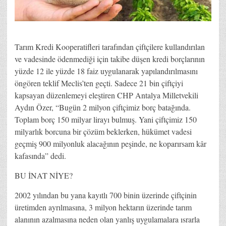
Tarım Kredi Kooperatifleri tarafından çiftçilere kullandırılan
ve vadesinde ödenmediği için takibe düşen kredi borçlarının
yüzde 12 ile yüzde 18 faiz uygulanarak yapılandırılmasını
öngören teklif Meclis’ten geçti. Sadece 21 bin çiftçiyi
kapsayan düzenlemeyi eleştiren CHP Antalya Milletvekili
Aydın Özer, “Bugün 2 milyon çiftçimiz borç batağında.
Toplam borç 150 milyar lirayı bulmuş. Yani çiftçimiz 150
milyarlık borcuna bir çözüm beklerken, hükümet vadesi
geçmiş 900 milyonluk alacağının peşinde, ne koparırsam kâr
kafasında” dedi.
BU İNAT NİYE?
2002 yılından bu yana kayıtlı 700 binin üzerinde çiftçinin
üretimden ayrılmasına, 3 milyon hektarın üzerinde tarım
alanının azalmasına neden olan yanlış uygulamalara ısrarla