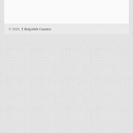
© 2026,
↑
Belgotürk Gazetesi