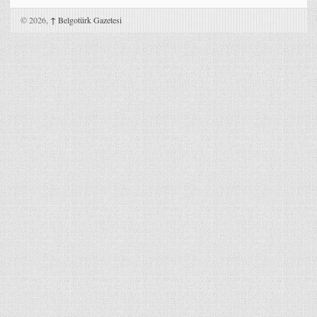
© 2026,
↑
Belgotürk Gazetesi