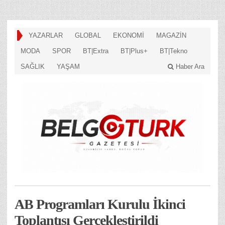
YAZARLAR
GLOBAL
EKONOMİ
MAGAZİN
MODA
SPOR
BT|Extra
BT|Plus+
BT|Tekno
SAĞLIK
YAŞAM
Haber Ara
AB Programları Kurulu İkinci
Toplantısı Gerçekleştirildi