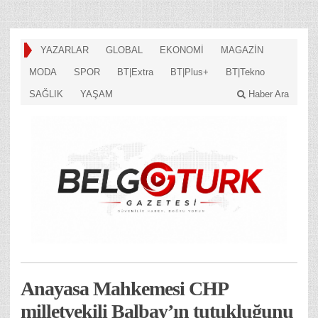
YAZARLAR
GLOBAL
EKONOMİ
MAGAZİN
MODA
SPOR
BT|Extra
BT|Plus+
BT|Tekno
SAĞLIK
YAŞAM
Haber Ara
Anayasa Mahkemesi CHP
milletvekili Balbay’ın tutukluğunu