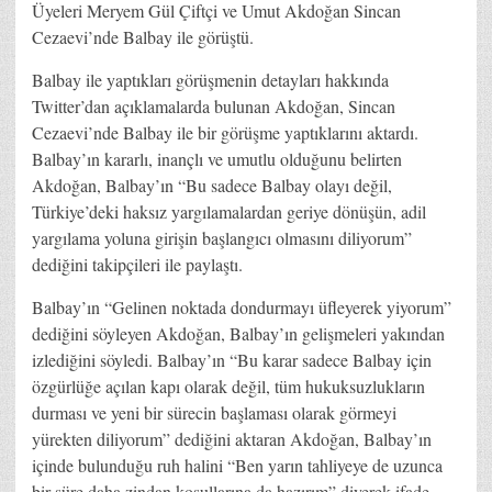
Üyeleri Meryem Gül Çiftçi ve Umut Akdoğan Sincan
Cezaevi’nde Balbay ile görüştü.
Balbay ile yaptıkları görüşmenin detayları hakkında
Twitter’dan açıklamalarda bulunan Akdoğan, Sincan
Cezaevi’nde Balbay ile bir görüşme yaptıklarını aktardı.
Balbay’ın kararlı, inançlı ve umutlu olduğunu belirten
Akdoğan, Balbay’ın “Bu sadece Balbay olayı değil,
Türkiye’deki haksız yargılamalardan geriye dönüşün, adil
yargılama yoluna girişin başlangıcı olmasını diliyorum”
dediğini takipçileri ile paylaştı.
Balbay’ın “Gelinen noktada dondurmayı üfleyerek yiyorum”
dediğini söyleyen Akdoğan, Balbay’ın gelişmeleri yakından
izlediğini söyledi. Balbay’ın “Bu karar sadece Balbay için
özgürlüğe açılan kapı olarak değil, tüm hukuksuzlukların
durması ve yeni bir sürecin başlaması olarak görmeyi
yürekten diliyorum” dediğini aktaran Akdoğan, Balbay’ın
içinde bulunduğu ruh halini “Ben yarın tahliyeye de uzunca
bir süre daha zindan koşullarına da hazırım” diyerek ifade