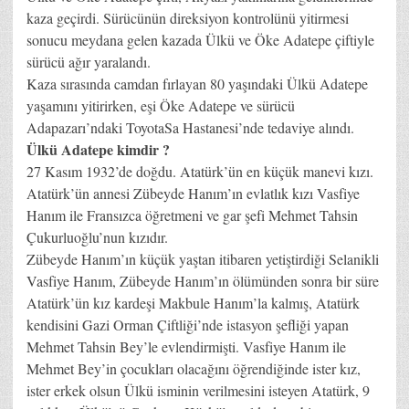
kaza geçirdi. Sürücünün direksiyon kontrolünü yitirmesi
sonucu meydana gelen kazada Ülkü ve Öke Adatepe çiftiyle
sürücü ağır yaralandı.
Kaza sırasında camdan fırlayan 80 yaşındaki Ülkü Adatepe
yaşamını yitirirken, eşi Öke Adatepe ve sürücü
Adapazarı’ndaki ToyotaSa Hastanesi’nde tedaviye alındı.
Ülkü Adatepe kimdir ?
27 Kasım 1932’de doğdu. Atatürk’ün en küçük manevi kızı.
Atatürk’ün annesi Zübeyde Hanım’ın evlatlık kızı Vasfiye
Hanım ile Fransızca öğretmeni ve gar şefi Mehmet Tahsin
Çukurluoğlu’nun kızıdır.
Zübeyde Hanım’ın küçük yaştan itibaren yetiştirdiği Selanikli
Vasfiye Hanım, Zübeyde Hanım’ın ölümünden sonra bir süre
Atatürk’ün kız kardeşi Makbule Hanım’la kalmış, Atatürk
kendisini Gazi Orman Çiftliği’nde istasyon şefliği yapan
Mehmet Tahsin Bey’le evlendirmişti. Vasfiye Hanım ile
Mehmet Bey’in çocukları olacağını öğrendiğinde ister kız,
ister erkek olsun Ülkü isminin verilmesini isteyen Atatürk, 9