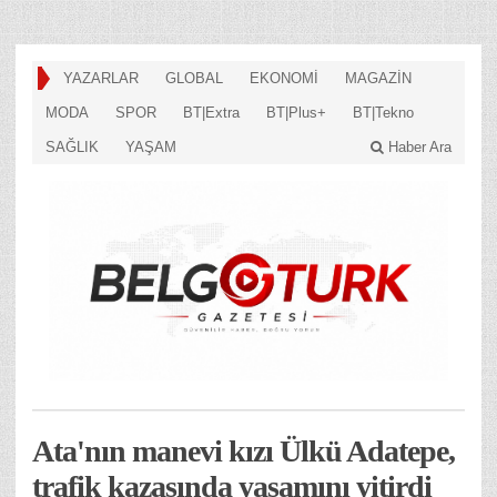
YAZARLAR
GLOBAL
EKONOMİ
MAGAZİN
MODA
SPOR
BT|Extra
BT|Plus+
BT|Tekno
SAĞLIK
YAŞAM
Haber Ara
Ata'nın manevi kızı Ülkü Adatepe,
trafik kazasında yaşamını yitirdi