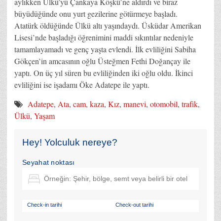
aylıkken Ülkü’yü Çankaya Köşkü’ne aldırdı ve biraz
büyüdüğünde onu yurt gezilerine götürmeye başladı.
Atatürk öldüğünde Ülkü altı yaşındaydı. Üsküdar Amerikan
Lisesi’nde başladığı öğrenimini maddi sıkıntılar nedeniyle
tamamlayamadı ve genç yaşta evlendi. İlk evliliğini Sabiha
Gökçen’in amcasının oğlu Üsteğmen Fethi Doğançay ile
yaptı. On üç yıl süren bu evliliğinden iki oğlu oldu. İkinci
evliliğini ise işadamı Öke Adatepe ile yaptı.
Adatepe
,
Ata
,
cam
,
kaza
,
Kız
,
manevi
,
otomobil
,
trafik
,
Ülkü
,
Yaşam
Hey! Yolculuk nereye?
Seyahat noktası
Check-in tarihi
Check-out tarihi