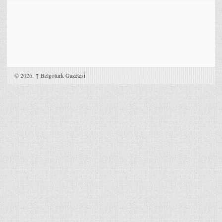
© 2026,
↑
Belgotürk Gazetesi