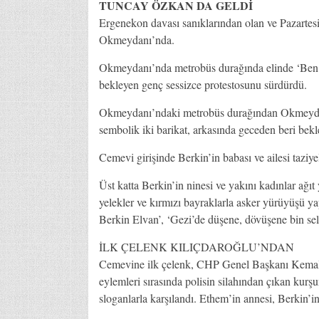
TUNCAY ÖZKAN DA GELDİ
Ergenekon davası sanıklarından olan ve Pazartes
Okmeydanı’nda.
Okmeydanı’nda metrobüs durağında elinde ‘Ben 
bekleyen genç sessizce protestosunu sürdürdü.
Okmeydanı’ndaki metrobüs durağından Okmeydanı g
sembolik iki barikat, arkasında geceden beri bekle
Cemevi girişinde Berkin’in babası ve ailesi taziye
Üst katta Berkin’in ninesi ve yakını kadınlar ağıt
yelekler ve kırmızı bayraklarla asker yürüyüşü ya
Berkin Elvan’, ‘Gezi’de düşene, dövüşene bin s
İLK ÇELENK KILIÇDAROĞLU’NDAN
Cemevine ilk çelenk, CHP Genel Başkanı Kemal K
eylemleri sırasında polisin silahından çıkan kurş
sloganlarla karşılandı. Ethem’in annesi, Berkin’i