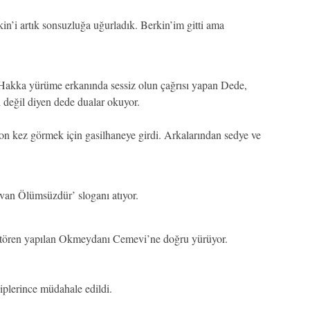
n’i artık sonsuzluğa uğurladık. Berkin’im gitti ama
i. Hakka yürüme erkanında sessiz olun çağrısı yapan Dede,
i değil diyen dede dualar okuyor.
on kez görmek için gasilhaneye girdi. Arkalarından sedye ve
van Ölümsüzdür’ sloganı atıyor.
 tören yapılan Okmeydanı Cemevi’ne doğru yürüyor.
kiplerince müdahale edildi.