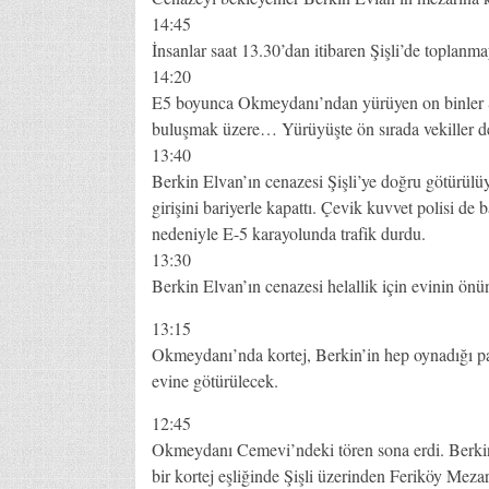
14:45
İnsanlar saat 13.30’dan itibaren Şişli’de toplanma
14:20
E5 boyunca Okmeydanı’ndan yürüyen on binler Şiş
buluşmak üzere… Yürüyüşte ön sırada vekiller de 
13:40
Berkin Elvan’ın cenazesi Şişli’ye doğru götürülüy
girişini bariyerle kapattı. Çevik kuvvet polisi de
nedeniyle E-5 karayolunda trafik durdu.
13:30
Berkin Elvan’ın cenazesi helallik için evinin önü
13:15
Okmeydanı’nda kortej, Berkin’in hep oynadığı par
evine götürülecek.
12:45
Okmeydanı Cemevi’ndeki tören sona erdi. Berkin’
bir kortej eşliğinde Şişli üzerinden Feriköy Mezar