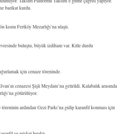
 bulunuyor. Taksim Platformu Taksim’e gitme çağrısı yapıyor.
ne barikat kurdu.
 ön kısmı Feriköy Mezarlığı’na ulaştı.
evresinde buluştu, büyük izdiham var. Kitle durdu
uğurlamak için cenaze töreninde.
an’ın cenazesi Şişli Meydanı’na getirildi. Kalabalık arasında
lığı’na götürülüyor.
töreninin ardından Gezi Parkı’na gidip karanfil konması için
ranfil ve misket bıraktı.