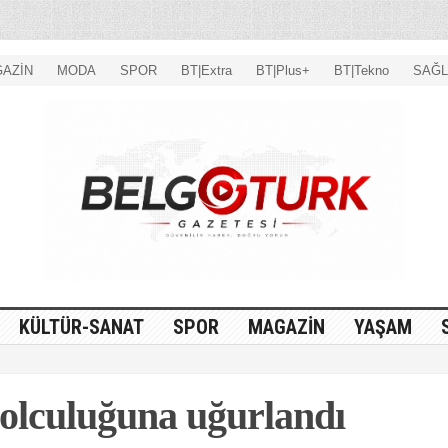
AZİN
MODA
SPOR
BT|Extra
BT|Plus+
BT|Tekno
SAĞL
KÜLTÜR-SANAT
SPOR
MAGAZİN
YAŞAM
yolculuğuna uğurlandı