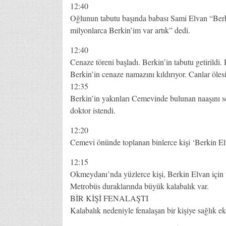
12:40
Oğlunun tabutu başında babası Sami Elvan “Berki
milyonlarca Berkin’im var artık” dedi.
12:40
Cenaze töreni başladı. Berkin’in tabutu getirild
Berkin’in cenaze namazını kıldırıyor. Canlar öles
12:35
Berkin’in yakınları Cemevinde bulunan naaşını s
doktor istendi.
12:20
Cemevi önünde toplanan binlerce kişi ‘Berkin El
12:15
Okmeydanı’nda yüzlerce kişi, Berkin Elvan için
Metrobüs duraklarında büyük kalabalık var.
BİR KİŞİ FENALAŞTI
Kalabalık nedeniyle fenalaşan bir kişiye sağlık e