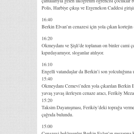
çantalarıyla gelen ilköğretim öğrencisi çocuklar
Polis, Harbiye çıkışı ve Ergenekon Caddesi girişi
16:40
Berkin Elvan’ın cenazesi için yola çıkan kortejin
16:20
Okmeydanı ve Şişli’de toplanan on binler cami ç
kıpırdayamıyor, sloganlar atılıyor.
16:10
Engelli vatandaşlar da Berkin’i son yolculuğuna 
15:40
Okmeydanı Cemevi’nden yola çıkarılan Berkin Elv
yavaş yavaş ilerleyen cenaze aracı, Feriköy Mezar
15:20
Taksim Dayanışması, Feriköy’deki toprağa verme 
çağrıda bulundu.
15:00
Cenazeyi bekleyenler Berkin Evlan’ın mezarına ka