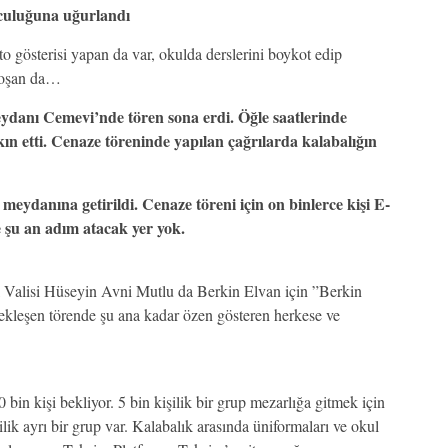
lculuğuna uğurlandı
 gösterisi yapan da var, okulda derslerini boykot edip
koşan da…
ydanı Cemevi’nde tören sona erdi. Öğle saatlerinde
kın etti. Cenaze töreninde yapılan çağrılarda kalabalığın
 meydanına getirildi. Cenaze töreni için on binlerce kişi E-
 şu an adım atacak yer yok.
ul Valisi Hüseyin Avni Mutlu da Berkin Elvan için ”Berkin
ekleşen törende şu ana kadar özen gösteren herkese ve
bin kişi bekliyor. 5 bin kişilik bir grup mezarlığa gitmek için
ik ayrı bir grup var. Kalabalık arasında üniformaları ve okul