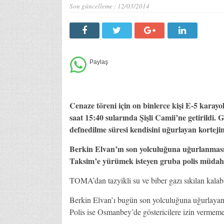
Son güncelleme :
12/03/2014
Cenaze töreni için on binlerce kişi E-5 karay
saat 15:40 sularında Şişli Camii’ne getirildi.
defnedilme süresi kendisini uğurlayan kortej
Berkin Elvan’ın son yolculuğuna uğurlanmasın
Taksim’e yürümek isteyen gruba polis müdahal
TOMA’dan tazyikli su ve biber gazı sıkılan kalaba
Berkin Elvan’ı bugün son yolculuğuna uğurlayan 
Polis ise Osmanbey’de göstericilere izin vermeme