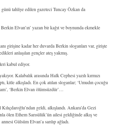
i günü tahliye edilen gazeteci Tuncay Özkan da
Berkin Elvan’ın’ yazan bir kağıt ve boynunda ekmekle
irişine kadar her duvarda Berkin sloganları var, girişte
dikleri anlaşılan gençler ateş yakmış.
leri kabul ediyor.
 yakıyor. Kalabalık arasında Halk Cephesi yazılı kırmızı
ptı, kitle alkışladı. En çok atılan sloganlar; ‘Umudın çocuğu
elam’, ‘Berkin Elvan ölümsüzdür’…
ılıçdaroğlu’ndan geldi, alkışlandı. Ankara’da Gezi
unla ölen Ethem Sarısülük’ün ailesi geldiğinde alkış ve
n annesi Gülsüm Elvan’a sarılıp ağladı.