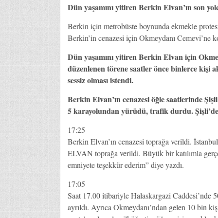
Dün yaşamını yitiren Berkin Elvan’ın son yo
Berkin için metrobüste boynunda ekmekle protesto
Berkin’in cenazesi için Okmeydanı Cemevi’ne 
Dün yaşamını yitiren Berkin Elvan için Okme
düzenlenen törene saatler önce binlerce kişi a
sessiz olması istendi.
Berkin Elvan’ın cenazesi öğle saatlerinde Şişli
5 karayolundan yürüdü, trafik durdu. Şişli’de
17:25
Berkin Elvan’ın cenazesi toprağa verildi. İstanb
ELVAN toprağa verildi. Büyük bir katılımla gerç
emniyete teşekkür ederim” diye yazdı.
17:05
Saat 17.00 itibariyle Halaskargazi Caddesi’nde 50 
ayrıldı. Ayrıca Okmeydanı’ndan gelen 10 bin kişil