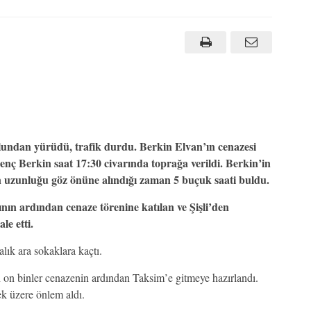
olundan yürüdü, trafik durdu. Berkin Elvan’ın cenazesi
 Genç Berkin saat 17:30 civarında toprağa verildi. Berkin’in
in uzunluğu göz önüne alındığı zaman 5 buçuk saati buldu.
ın ardından cenaze törenine katılan ve Şişli’den
e etti.
lık ara sokaklara kaçtı.
on binler cenazenin ardından Taksim’e gitmeye hazırlandı.
k üzere önlem aldı.