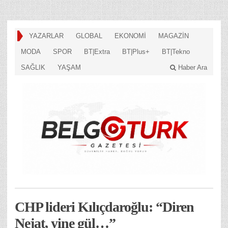
YAZARLAR
GLOBAL
EKONOMİ
MAGAZİN
MODA
SPOR
BT|Extra
BT|Plus+
BT|Tekno
SAĞLIK
YAŞAM
Haber Ara
CHP lideri Kılıçdaroğlu: “Diren
Nejat, yine gül…”