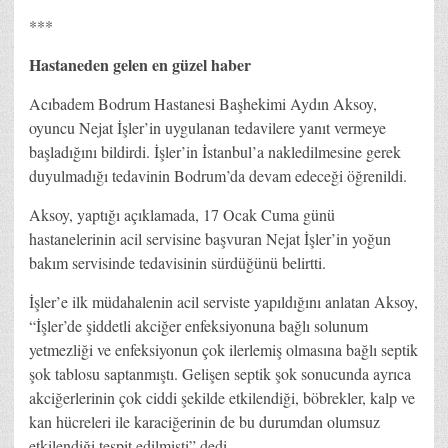
***
Hastaneden gelen en güzel haber
Acıbadem Bodrum Hastanesi Başhekimi Aydın Aksoy,
oyuncu Nejat İşler’in uygulanan tedavilere yanıt vermeye
başladığını bildirdi. İşler’in İstanbul’a nakledilmesine gerek
duyulmadığı tedavinin Bodrum’da devam edeceği öğrenildi.
Aksoy, yaptığı açıklamada, 17 Ocak Cuma günü
hastanelerinin acil servisine başvuran Nejat İşler’in yoğun
bakım servisinde tedavisinin sürdüğünü belirtti.
İşler’e ilk müdahalenin acil serviste yapıldığını anlatan Aksoy,
“İşler’de şiddetli akciğer enfeksiyonuna bağlı solunum
yetmezliği ve enfeksiyonun çok ilerlemiş olmasına bağlı septik
şok tablosu saptanmıştı. Gelişen septik şok sonucunda ayrıca
akciğerlerinin çok ciddi şekilde etkilendiği, böbrekler, kalp ve
kan hücreleri ile karaciğerinin de bu durumdan olumsuz
etkilendiği tespit edilmişti” dedi.