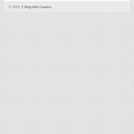
© 2026,
↑
Belgotürk Gazetesi