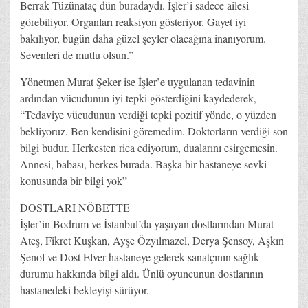
Berrak Tüzünataç dün buradaydı. İşler’i sadece ailesi
görebiliyor. Organları reaksiyon gösteriyor. Gayet iyi
bakılıyor, bugün daha güzel şeyler olacağına inanıyorum.
Sevenleri de mutlu olsun.”
Yönetmen Murat Şeker ise İşler’e uygulanan tedavinin
ardından vücudunun iyi tepki gösterdiğini kaydederek,
“Tedaviye vücudunun verdiği tepki pozitif yönde, o yüzden
bekliyoruz. Ben kendisini göremedim. Doktorların verdiği son
bilgi budur. Herkesten rica ediyorum, dualarını esirgemesin.
Annesi, babası, herkes burada. Başka bir hastaneye sevki
konusunda bir bilgi yok”
DOSTLARI NÖBETTE
İşler’in Bodrum ve İstanbul’da yaşayan dostlarından Murat
Ateş, Fikret Kuşkan, Ayşe Özyılmazel, Derya Şensoy, Aşkın
Şenol ve Dost Elver hastaneye gelerek sanatçının sağlık
durumu hakkında bilgi aldı. Ünlü oyuncunun dostlarının
hastanedeki bekleyişi sürüyor.