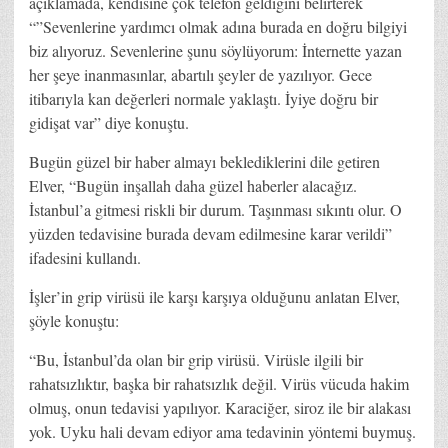
açıklamada, kendisine çok telefon geldiğini belirterek
“”Sevenlerine yardımcı olmak adına burada en doğru bilgiyi
biz alıyoruz. Sevenlerine şunu söylüyorum: İnternette yazan
her şeye inanmasınlar, abartılı şeyler de yazılıyor. Gece
itibarıyla kan değerleri normale yaklaştı. İyiye doğru bir
gidişat var” diye konuştu.
Bugün güzel bir haber almayı beklediklerini dile getiren
Elver, “Bugün inşallah daha güzel haberler alacağız.
İstanbul’a gitmesi riskli bir durum. Taşınması sıkıntı olur. O
yüzden tedavisine burada devam edilmesine karar verildi”
ifadesini kullandı.
İşler’in grip virüsü ile karşı karşıya olduğunu anlatan Elver,
şöyle konuştu:
“Bu, İstanbul’da olan bir grip virüsü. Virüsle ilgili bir
rahatsızlıktır, başka bir rahatsızlık değil. Virüs vücuda hakim
olmuş, onun tedavisi yapılıyor. Karaciğer, siroz ile bir alakası
yok. Uyku hali devam ediyor ama tedavinin yöntemi buymuş.