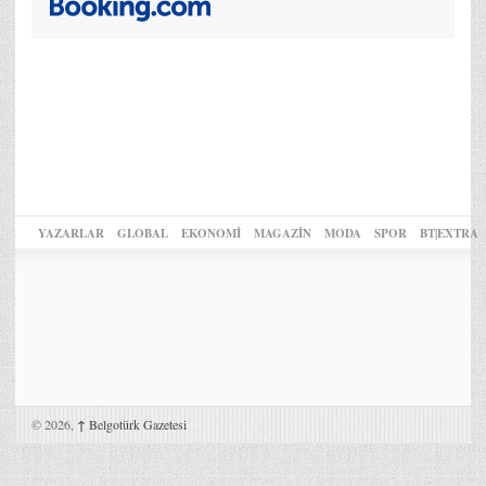
YAZARLAR
GLOBAL
EKONOMİ
MAGAZİN
MODA
SPOR
BT|EXTRA
© 2026,
↑
Belgotürk Gazetesi