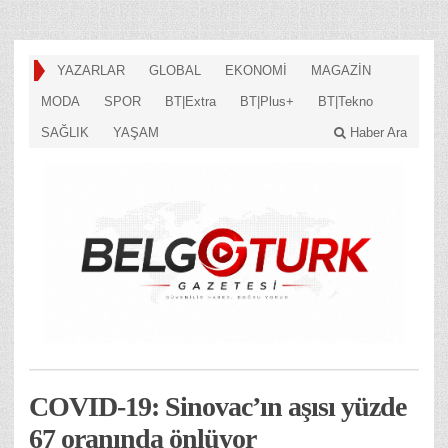
YAZARLAR
GLOBAL
EKONOMİ
MAGAZİN
MODA
SPOR
BT|Extra
BT|Plus+
BT|Tekno
SAĞLIK
YAŞAM
Haber Ara
COVID-19: Sinovac’ın aşısı yüzde
67 oranında önlüyor