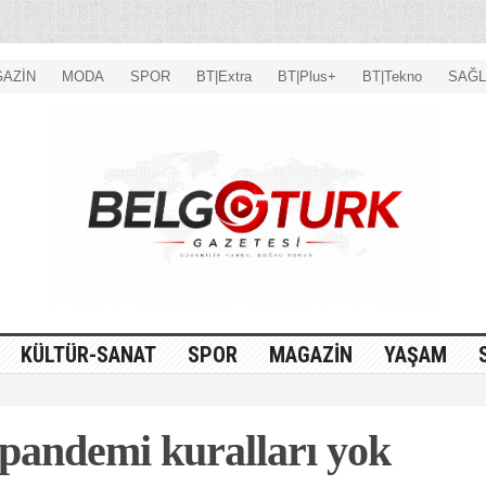
AZİN
MODA
SPOR
BT|Extra
BT|Plus+
BT|Tekno
SAĞL
KÜLTÜR-SANAT
SPOR
MAGAZİN
YAŞAM
 pandemi kuralları yok