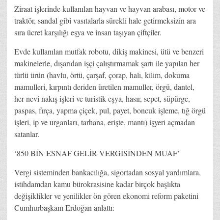
Ziraat işlerinde kullanılan hayvan ve hayvan arabası, motor ve
traktör, sandal gibi vasıtalarla sürekli hale getirmeksizin ara
sıra ücret karşılığı eşya ve insan taşıyan çiftçiler.
Evde kullanılan mutfak robotu, dikiş makinesi, ütü ve benzeri
makinelerle, dışarıdan işçi çalıştırmamak şartı ile yapılan her
türlü ürün (havlu, örtü, çarşaf, çorap, halı, kilim, dokuma
mamulleri, kırpıntı deriden üretilen mamuller, örgü, dantel,
her nevi nakış işleri ve turistik eşya, hasır, sepet, süpürge,
paspas, fırça, yapma çiçek, pul, payet, boncuk işleme, tığ örgü
işleri, ip ve urganları, tarhana, erişte, mantı) işyeri açmadan
satanlar.
‘850 BİN ESNAF GELİR VERGİSİNDEN MUAF’
Vergi sisteminden bankacılığa, sigortadan sosyal yardımlara,
istihdamdan kamu bürokrasisine kadar birçok başlıkta
değişiklikler ve yenilikler ön gören ekonomi reform paketini
Cumhurbaşkanı Erdoğan anlattı: