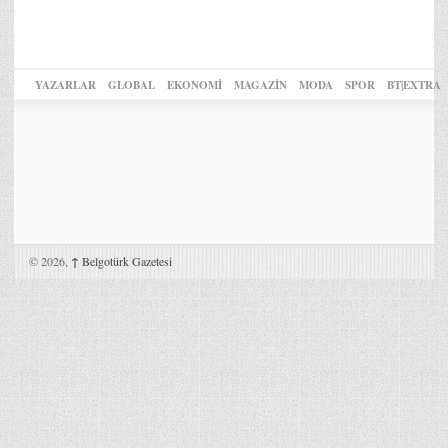
YAZARLAR
GLOBAL
EKONOMİ
MAGAZİN
MODA
SPOR
BT|EXTRA
© 2026,
↑
Belgotürk Gazetesi