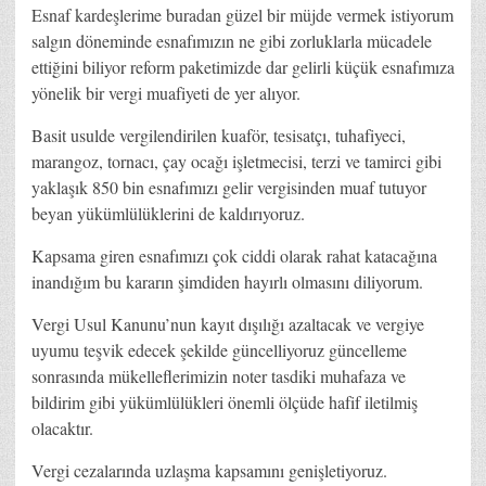
Esnaf kardeşlerime buradan güzel bir müjde vermek istiyorum
salgın döneminde esnafımızın ne gibi zorluklarla mücadele
ettiğini biliyor reform paketimizde dar gelirli küçük esnafımıza
yönelik bir vergi muafiyeti de yer alıyor.
Basit usulde vergilendirilen kuaför, tesisatçı, tuhafiyeci,
marangoz, tornacı, çay ocağı işletmecisi, terzi ve tamirci gibi
yaklaşık 850 bin esnafımızı gelir vergisinden muaf tutuyor
beyan yükümlülüklerini de kaldırıyoruz.
Kapsama giren esnafımızı çok ciddi olarak rahat katacağına
inandığım bu kararın şimdiden hayırlı olmasını diliyorum.
Vergi Usul Kanunu’nun kayıt dışılığı azaltacak ve vergiye
uyumu teşvik edecek şekilde güncelliyoruz güncelleme
sonrasında mükelleflerimizin noter tasdiki muhafaza ve
bildirim gibi yükümlülükleri önemli ölçüde hafif iletilmiş
olacaktır.
Vergi cezalarında uzlaşma kapsamını genişletiyoruz.