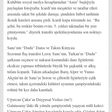
Kulübün sosyal medya hesaplarından “Aura” başlığıyla
paylaşılan fotoğrafta; Icardi’nin meşaleler ve taraftar elleri
arasında sakin bir şekilde duruşu, şimdiden futbol tarihinin
ikonik kareleri arasına girdi. Icardi kupa töreninde ise, “Bu
şehir, bu renkler benim evim. 5. yıldızı takmadan bir yere
gitmiyorum,” diyerek transfer spekülasyonlarına son noktayı
koydu.
Sane’nin “Dudu” Dansı ve Takım Kimyası
Sezonun flaş transferi Leroy Sane’nin, Tarkan’ın “Dudu”
şarkısını seçmesi ve nakarat kısmındaki dans figürlerini
eksiksiz yapması tribünlerde büyük bir şaşkınlık ve alkış
tufanı kopardı. Takım arkadaşları Barış Alper ve Yunus
Akgün’ün de Sane’ye horon ve çiftetelli figürleriyle eşlik
etmesi, takım içerisindeki kültürel uyumun şampiyonluktaki
rolünü bir kez daha kanıtladı.
Uğurcan Çakır’ın Duygusal Vedası (mı?)
Galatasaray’daki ilk yılında şampiyonluk yaşayan milli kaleci
Uğurcan Çakır, kürsüye kucağında kızıyla çıktı. Gözleri dolan