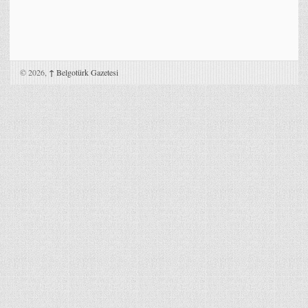
© 2026,
↑
Belgotürk Gazetesi