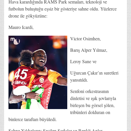
Hava karardığında RAMS Park semaları, teknoloji ve
futbolun buluştuğu eşsiz bir gösteriye sahne oldu. Yüzlerce
drone ile gökyüzüne:
Mauro Icardi,
Victor Osimhen,
Barış Alper Yılmaz,
Leroy Sane ve
Uğurcan Çakır’ın suretleri
yansıtıldı.
Senfoni orkestrasının
dinletisi ve ışık şovlarıyla
birleşen bu görsel şölen,
tribünleri dolduran on
binlerce taraftarı büyüledi.
Sahne Yıldızların: Seçilen Şarkılar ve Renkli Anlar