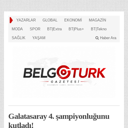
YAZARLAR
GLOBAL
EKONOMİ
MAGAZİN
MODA
SPOR
BT|Extra
BT|Plus+
BT|Tekno
SAĞLIK
YAŞAM
Haber Ara
Galatasaray 4. şampiyonluğunu
kutladı!