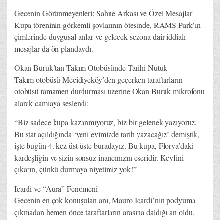
Gecenin Görünmeyenleri: Sahne Arkası ve Özel Mesajlar
Kupa töreninin görkemli şovlarının ötesinde, RAMS Park’ın
çimlerinde duygusal anlar ve gelecek sezona dair iddialı
mesajlar da ön plandaydı.
Okan Buruk’tan Takım Otobüsünde Tarihi Nutuk
Takım otobüsü Mecidiyeköy’den geçerken taraftarların
otobüsü tamamen durdurması üzerine Okan Buruk mikrofonu
alarak camiaya seslendi:
“Biz sadece kupa kazanmıyoruz, biz bir gelenek yazıyoruz.
Bu stat açıldığında ‘yeni evimizde tarih yazacağız’ demiştik,
işte bugün 4. kez üst üste buradayız. Bu kupa, Florya’daki
kardeşliğin ve sizin sonsuz inancınızın eseridir. Keyfini
çıkarın, çünkü durmaya niyetimiz yok!”
Icardi ve “Aura” Fenomeni
Gecenin en çok konuşulan anı, Mauro Icardi’nin podyuma
çıkmadan hemen önce taraftarların arasına daldığı an oldu.