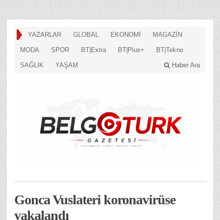
YAZARLAR
GLOBAL
EKONOMİ
MAGAZİN
MODA
SPOR
BT|Extra
BT|Plus+
BT|Tekno
SAĞLIK
YAŞAM
Haber Ara
Gonca Vuslateri koronavirüse
yakalandı