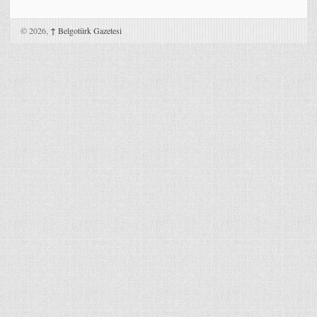
© 2026,
↑
Belgotürk Gazetesi