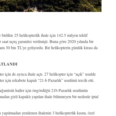
irlikte 25 helikopterlik ihale için 142.5 milyon teklif
6 saat uçuş garantisi verilmişti. Buna göre 2020 yılında bir
 tam 30 bin TL’ye geliyordu. Bir helikopterin günlük kirası da
ATLANDI
 için de ayrıca ihale açtı. 27 helikopter için “açık” usulde
r için rekabete kapalı “21-b Pazarlık” usulünü tercih etti.
ğanüstü haller için öngördüğü 21b Pazarlık usulünün
adan gizli kapaklı yapılan ihale bilinmeyen bir nedenle iptal
 yapılmadan yenilenen ihalenin 3 helikopterlik kısmı, özel