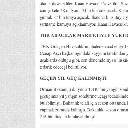
olarak davet edilen Kaan Havacılık’a verildi. Sö
için şirkete 48 milyon 53 bin lira ödenecek. Kaan
günlük 87 bin liraya aşacak. İhale 21b usulüyle ya
şartname kamuya açıklanmıyor. Kaan Havacılık’a n
THK ARACILAR MARİFETİYLE YURTD
THK Gökçen Havacılık’ın, ihalede vaad ettiği 13
Cenap Aşçı başkanlığındaki kayyum tarafından yö
uçaklarda olduğu gibi, son dönemde siyasi ilişkile
tedarik edeceği belirtiliyor.
GEÇEN YIL GEÇ KALINMIŞTI
Orman Bakanlığı iki yıldır THK’nın yangın sönd
geçtiğimiz yıl yangın söndürme uçağı tedarikinde
bulabilmişti. Bakanlık telafi için sezon ortasında
yapmak zorunda kalmıştı. Bakanlık, sezon ortasın
216 bin liradan kiralayabilmişti.