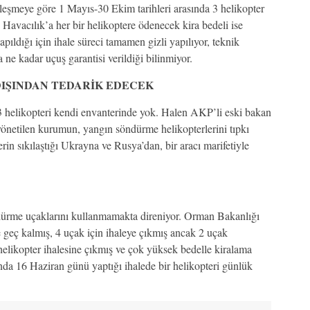
zleşmeye göre 1 Mayıs-30 Ekim tarihleri arasında 3 helikopter
 Havacılık’a her bir helikoptere ödenecek kira bedeli ise
pıldığı için ihale süreci tamamen gizli yapılıyor, teknik
e kadar uçuş garantisi verildiği bilinmiyor.
IŞINDAN TEDARİK EDECEK
 helikopteri kendi envanterinde yok. Halen AKP’li eski bakan
netilen kurumun, yangın söndürme helikopterlerini tıpkı
rin sıkılaştığı Ukrayna ve Rusya’dan, bir aracı marifetiyle
ürme uçaklarını kullanmamakta direniyor. Orman Bakanlığı
 geç kalmış, 4 uçak için ihaleye çıkmış ancak 2 uçak
 helikopter ihalesine çıkmış ve çok yüksek bedelle kiralama
da 16 Haziran günü yaptığı ihalede bir helikopteri günlük