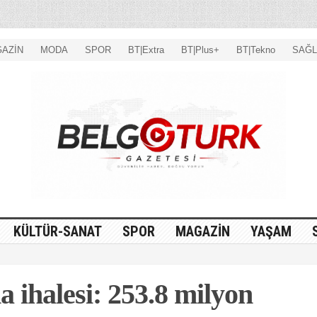
AZİN
MODA
SPOR
BT|Extra
BT|Plus+
BT|Tekno
SAĞL
KÜLTÜR-SANAT
SPOR
MAGAZİN
YAŞAM
 ihalesi: 253.8 milyon