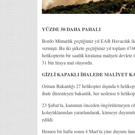
YÜZDE 50 DAHA PAHALI
Bordo Mimarlık geçtiğimiz yıl EAB Havacılık ile b
vermişti. Bu iki şirkete geçtiğimiz yıl toplam 474
helikopterin bir saatlik kiralama maliyeti devlete
31 bin liraya mal oluyordu.
GİZLİ KAPAKLI İHALEDE MALİYET K
Orman Bakanlığı 27 helikopter dışında 6 helikopter
ihale düzenleyen bakanlık, her nedense 6 helikopte
23 Şubat’ta, kanunun önceden öngörülemeyen ola
kolaylıklarından yararlanılarak, kimseye duyurulm
edildi.
Hemen bir hafta sonra 4 Mart’ta yine duyuru ilanı