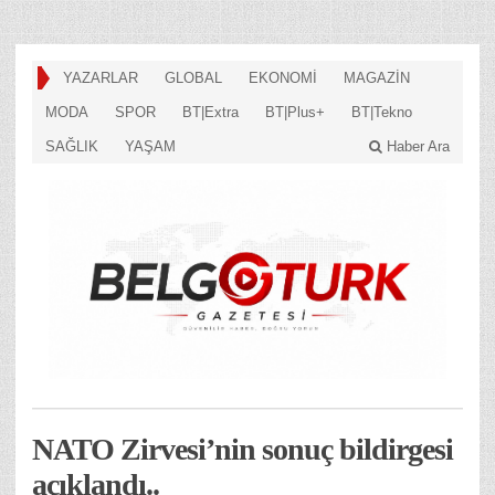
YAZARLAR
GLOBAL
EKONOMİ
MAGAZİN
MODA
SPOR
BT|Extra
BT|Plus+
BT|Tekno
SAĞLIK
YAŞAM
Haber Ara
NATO Zirvesi’nin sonuç bildirgesi
açıklandı..