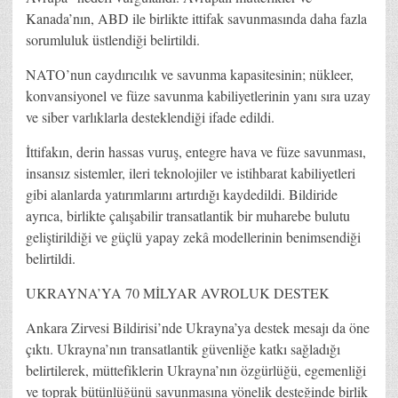
Kanada’nın, ABD ile birlikte ittifak savunmasında daha fazla
sorumluluk üstlendiği belirtildi.
NATO’nun caydırıcılık ve savunma kapasitesinin; nükleer,
konvansiyonel ve füze savunma kabiliyetlerinin yanı sıra uzay
ve siber varlıklarla desteklendiği ifade edildi.
İttifakın, derin hassas vuruş, entegre hava ve füze savunması,
insansız sistemler, ileri teknolojiler ve istihbarat kabiliyetleri
gibi alanlarda yatırımlarını artırdığı kaydedildi. Bildiride
ayrıca, birlikte çalışabilir transatlantik bir muharebe bulutu
geliştirildiği ve güçlü yapay zekâ modellerinin benimsendiği
belirtildi.
UKRAYNA’YA 70 MİLYAR AVROLUK DESTEK
Ankara Zirvesi Bildirisi’nde Ukrayna’ya destek mesajı da öne
çıktı. Ukrayna’nın transatlantik güvenliğe katkı sağladığı
belirtilerek, müttefiklerin Ukrayna’nın özgürlüğü, egemenliği
ve toprak bütünlüğünü savunmasına yönelik desteğinde birlik