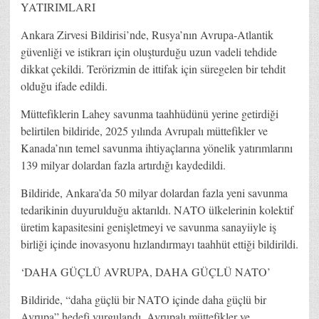
YATIRIMLARI
Ankara Zirvesi Bildirisi’nde, Rusya’nın Avrupa-Atlantik
güvenliği ve istikrarı için oluşturduğu uzun vadeli tehdide
dikkat çekildi. Terörizmin de ittifak için süregelen bir tehdit
olduğu ifade edildi.
Müttefiklerin Lahey savunma taahhüdünü yerine getirdiği
belirtilen bildiride, 2025 yılında Avrupalı müttefikler ve
Kanada’nın temel savunma ihtiyaçlarına yönelik yatırımlarını
139 milyar dolardan fazla artırdığı kaydedildi.
Bildiride, Ankara’da 50 milyar dolardan fazla yeni savunma
tedarikinin duyurulduğu aktarıldı. NATO ülkelerinin kolektif
üretim kapasitesini genişletmeyi ve savunma sanayiiyle iş
birliği içinde inovasyonu hızlandırmayı taahhüt ettiği bildirildi.
‘DAHA GÜÇLÜ AVRUPA, DAHA GÜÇLÜ NATO’
Bildiride, “daha güçlü bir NATO içinde daha güçlü bir
Avrupa” hedefi vurgulandı. Avrupalı müttefikler ve