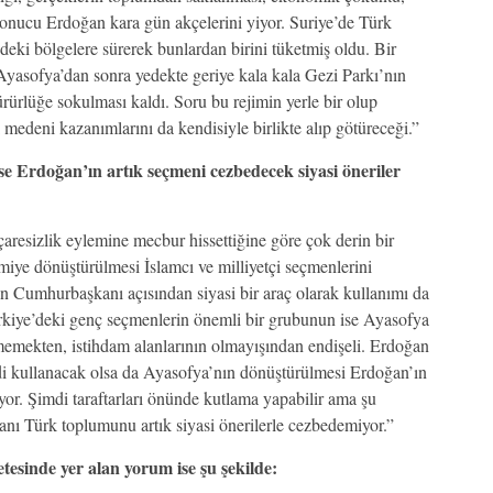
 sonucu Erdoğan kara gün akçelerini yiyor. Suriye’de Türk
ndeki bölgelere sürerek bunlardan birini tüketmiş oldu. Bir
. Ayasofya’dan sonra yedekte geriye kala kala Gezi Parkı’nın
rürlüğe sokulması kaldı. Soru bu rejimin yerle bir olup
medeni kazanımlarını da kendisiyle birlikte alıp götüreceği.”
e Erdoğan’ın artık seçmeni cezbedecek siyasi öneriler
aresizlik eylemine mecbur hissettiğine göre çok derin bir
amiye dönüştürülmesi İslamcı ve milliyetçi seçmenlerini
en Cumhurbaşkanı açısından siyasi bir araç olarak kullanımı da
Türkiye’deki genç seçmenlerin önemli bir grubunun ise Ayasofya
ememekten, istihdam alanlarının olmayışından endişeli. Erdoğan
imdi kullanacak olsa da Ayasofya’nın dönüştürülmesi Erdoğan’ın
iyor. Şimdi taraftarları önünde kutlama yapabilir ama şu
ı Türk toplumunu artık siyasi önerilerle cezbedemiyor.”
sinde yer alan yorum ise şu şekilde: