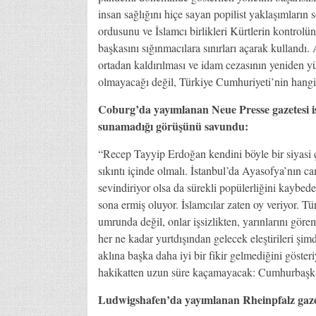
insan sağlığını hiçe sayan popilist yaklaşımların
ordusunu ve İslamcı birlikleri Kürtlerin kontrolü
başkasını sığınmacılara sınırları açarak kullandı
ortadan kaldırılması ve idam cezasının yeniden yü
olmayacağı değil, Türkiye Cumhuriyeti’nin hangi 
Coburg’da yayımlanan Neue Presse gazetesi is
sunamadığı görüşünü savundu:
“Recep Tayyip Erdoğan kendini böyle bir siyasi ç
sıkıntı içinde olmalı. İstanbul’da Ayasofya’nın c
sevindiriyor olsa da sürekli popülerliğini kaybed
sona ermiş oluyor. İslamcılar zaten oy veriyor. 
umrunda değil, onlar işsizlikten, yarınlarını gör
her ne kadar yurtdışından gelecek eleştirileri ş
aklına başka daha iyi bir fikir gelmediğini göster
hakikatten uzun süre kaçamayacak: Cumhurbaşkan
Ludwigshafen’da yayımlanan Rheinpfalz gazete