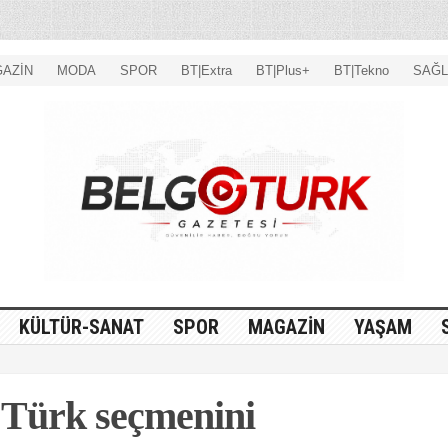
AZİN
MODA
SPOR
BT|Extra
BT|Plus+
BT|Tekno
SAĞL
KÜLTÜR-SANAT
SPOR
MAGAZİN
YAŞAM
 Türk seçmenini