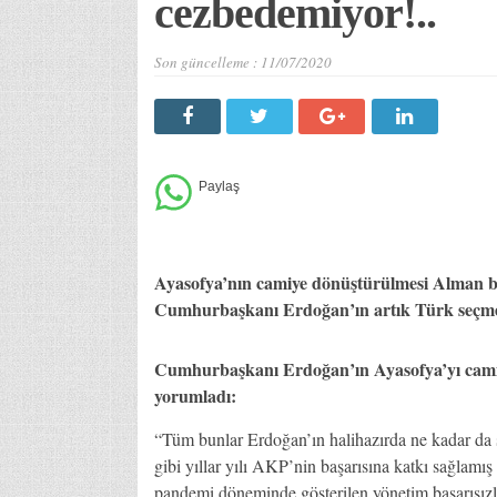
cezbedemiyor!..
Son güncelleme :
11/07/2020
Ayasofya’nın camiye dönüştürülmesi Alman ba
Cumhurbaşkanı Erdoğan’ın artık Türk seçmeni
Cumhurbaşkanı Erdoğan’ın Ayasofya’yı camiye
yorumladı:
“Tüm bunlar Erdoğan’ın halihazırda ne kadar da 
gibi yıllar yılı AKP’nin başarısına katkı sağlamış
pandemi döneminde gösterilen yönetim başarısızl