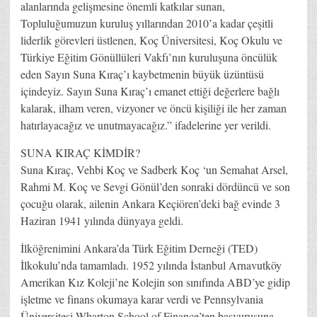
alanlarında gelişmesine önemli katkılar sunan,
Topluluğumuzun kuruluş yıllarından 2010’a kadar çeşitli
liderlik görevleri üstlenen, Koç Üniversitesi, Koç Okulu ve
Türkiye Eğitim Gönüllüleri Vakfı’nın kuruluşuna öncülük
eden Sayın Suna Kıraç’ı kaybetmenin büyük üzüntüsü
içindeyiz. Sayın Suna Kıraç’ı emanet ettiği değerlere bağlı
kalarak, ilham veren, vizyoner ve öncü kişiliği ile her zaman
hatırlayacağız ve unutmayacağız.” ifadelerine yer verildi.
SUNA KIRAÇ KİMDİR?
Suna Kıraç, Vehbi Koç ve Sadberk Koç ‘un Semahat Arsel,
Rahmi M. Koç ve Sevgi Gönül’den sonraki dördüncü ve son
çocuğu olarak, ailenin Ankara Keçiören’deki bağ evinde 3
Haziran 1941 yılında dünyaya geldi.
İlköğrenimini Ankara’da Türk Eğitim Derneği (TED)
İlkokulu’nda tamamladı. 1952 yılında İstanbul Arnavutköy
Amerikan Kız Koleji’ne Kolejin son sınıfında ABD’ye gidip
işletme ve finans okumaya karar verdi ve Pennsylvania
Üniversitesi Wharton School of Finance’ten başvurusuna