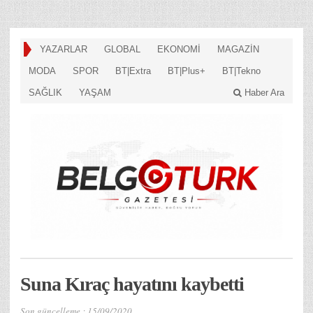
YAZARLAR
GLOBAL
EKONOMİ
MAGAZİN
MODA
SPOR
BT|Extra
BT|Plus+
BT|Tekno
SAĞLIK
YAŞAM
Haber Ara
Suna Kıraç hayatını kaybetti
Son güncelleme :
15/09/2020