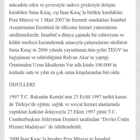
mücadele eden ve çevresiyle sadece gözleriyle iletişim
kurabilen Suna Kıraç, eşi İnan Kıraç’la birlikte kurdukları
Pera Müzesi ve 1 Mart 2007’de hizmete sundukları İstanbul
Araştırmaları Enstitüsü ile ülkesine hizmet yatırımlarını
sürdürmektedir. İstanbul’a dünya çapında bir oditoryum ve
kültür merkezi kazandırmak amacıyla çalışmalarını sürdüren
Suna Kıraç’ın 2006 yılında yayımlanan,tüm geliri TEGV’na
bağışlanan ve editörlüğünü Rıdvan Akar’ın yaptığı
Ömrümden Uzun İdeallerim Var adlı kitabı 100.000’in
üstünde sattı ve yılın en çok satan kitaplarından biri oldu.
ÖDÜLLERİ
1997 T.C. Bakanlar Kurulu’nun 23 Eylül 1997 tarihli kararı
ile Türkiye’de eğitim, sağlık ve sosyal hizmet alanlarında
yaptıkları katkılar dolayısıyla 27 Ekim 1997 günü T.C.
Cumhurbaşkanı Süleyman Demirel tarafından “Devlet Üstün
Hizmet Madalyası” ile ödüllendirildi.
2009 İnan Kıraç’la beraber Pera Müzesi ve İstanbul