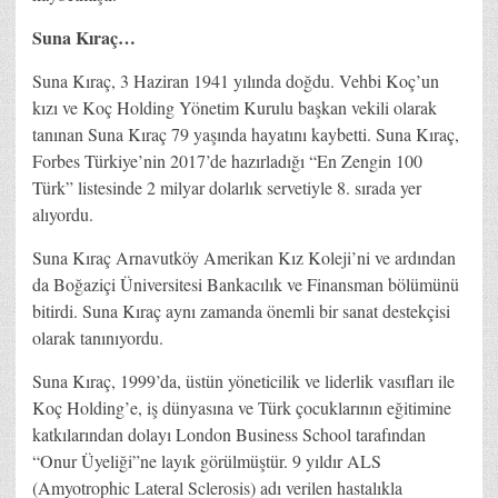
Suna Kıraç…
Suna Kıraç, 3 Haziran 1941 yılında doğdu. Vehbi Koç’un
kızı ve Koç Holding Yönetim Kurulu başkan vekili olarak
tanınan Suna Kıraç 79 yaşında hayatını kaybetti. Suna Kıraç,
Forbes Türkiye’nin 2017’de hazırladığı “En Zengin 100
Türk” listesinde 2 milyar dolarlık servetiyle 8. sırada yer
alıyordu.
Suna Kıraç Arnavutköy Amerikan Kız Koleji’ni ve ardından
da Boğaziçi Üniversitesi Bankacılık ve Finansman bölümünü
bitirdi. Suna Kıraç aynı zamanda önemli bir sanat destekçisi
olarak tanınıyordu.
Suna Kıraç, 1999’da, üstün yöneticilik ve liderlik vasıfları ile
Koç Holding’e, iş dünyasına ve Türk çocuklarının eğitimine
katkılarından dolayı London Business School tarafından
“Onur Üyeliği”ne layık görülmüştür. 9 yıldır ALS
(Amyotrophic Lateral Sclerosis) adı verilen hastalıkla