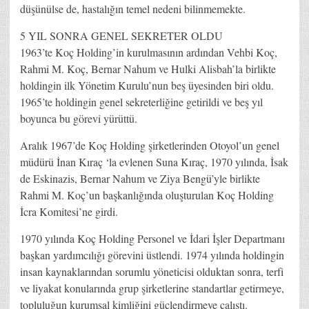
düşünülse de, hastalığın temel nedeni bilinmemekte.
5 YIL SONRA GENEL SEKRETER OLDU
1963’te Koç Holding’in kurulmasının ardından Vehbi Koç,
Rahmi M. Koç, Bernar Nahum ve Hulki Alisbah’la birlikte
holdingin ilk Yönetim Kurulu’nun beş üyesinden biri oldu.
1965’te holdingin genel sekreterliğine getirildi ve beş yıl
boyunca bu görevi yürüttü.
Aralık 1967’de Koç Holding şirketlerinden Otoyol’un genel
müdürü İnan Kıraç ‘la evlenen Suna Kıraç, 1970 yılında, İsak
de Eskinazis, Bernar Nahum ve Ziya Bengü’yle birlikte
Rahmi M. Koç’un başkanlığında oluşturulan Koç Holding
İcra Komitesi’ne girdi.
1970 yılında Koç Holding Personel ve İdari İşler Departmanı
başkan yardımcılığı görevini üstlendi. 1974 yılında holdingin
insan kaynaklarından sorumlu yöneticisi olduktan sonra, terfi
ve liyakat konularında grup şirketlerine standartlar getirme­ye,
topluluğun kurumsal kimliğini güçlendirmeye çalıştı.