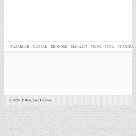
YAZARLAR
GLOBAL
EKONOMİ
MAGAZİN
MODA
SPOR
BT|EXTRA
© 2026,
↑
Belgotürk Gazetesi