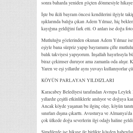
sonra baharda yeniden göçten dönmesiyle hikaye 
İşte bu ikili bayram öncesi kendilerini ilgiyle tak
ışıklarında balığa çıkan Adem Yılmaz, hiç beklemed
kayığına geldiğini fark etti. O anları ise doğa fot
Mutluluğu gözlerinden okunan Adem Yılmaz ise, “
eşiyle bana sürpriz yapıp bayramımı çifte mutl
balık takviyesi yapıyorum. İnşallah hayırlısıyla b
biraz çekimser duruyor ama zamanla oda alışır. K
Yaren ve eşi yıllardır aynı yuvayı kullanıyorlar ç
KÖYÜN PARLAYAN YILDIZLARI
Karacabey Belediyesi tarafından Avrupa Leylek 
yıllardır çeşitli etkinliklerle anılıyor ve doğaya k
Ancak köyde yaşanan bu ilginç olay, köyün tanıt
sınırları dışına çıkarttı. Avusturya ve Almanya’d
çok ülkede doğa severlerin ilgi odağı haline geldi
Şimdilerde ise hikaye ile birlikte köyden haberdar