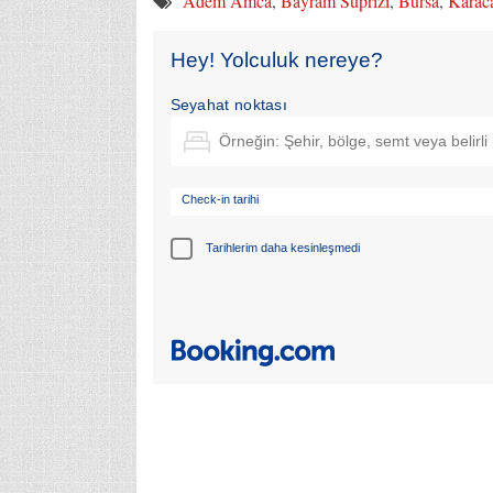
Adem Amca
,
Bayram Süprizi
,
Bursa
,
Karac
Hey! Yolculuk nereye?
Seyahat noktası
Check-in tarihi
Tarihlerim daha kesinleşmedi