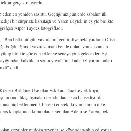
tekrar gerçek oluyordu.
ip edenleri yeniden şaşırttı. Geçtiğimiz günlerde sabahın ilk
iği bir sürprizle karşılaştı ve Yaren Leylek’in eşiyle birlikte
oğrafçısı Alper Tüydeş fotoğrafladı.
Ben belki bir gün yavrularını getirir diye bekliyordum. O ise
uluğa boğdu. Şimdi yavru zamanı bende onlara zaman zaman
üyütüp birlikte göç edecekler ve seneye yine gelecekler. Eşi
ayığımdan kalktıktan sonra yuvalarına kadar izliyorum onları.
ünkü” dedi.
Köyleri Birliğine Üye olan Eskikaraağaç Leylek köyü,
arşı farkındalık çalışmaları ile adından sıkça bahsediyordu.
ımına hiç beklenmedik bir etki ederek, köyün namını ülke
a ders kitaplarında konu olarak yer alan Adem ve Yaren, pek
.
 olan gezginler ve doğa severler ise köye adeta akın ediyorlar.