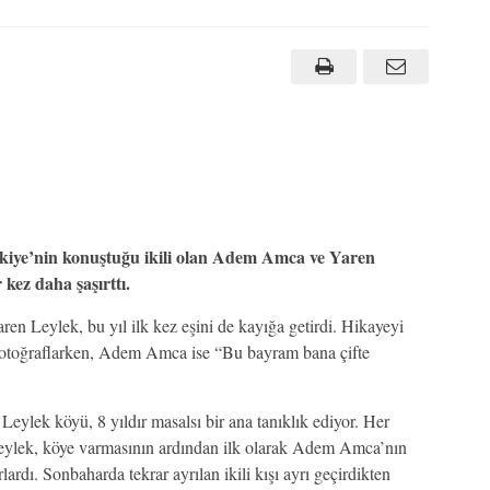
ürkiye’nin konuştuğu ikili olan Adem Amca ve Yaren
 kez daha şaşırttı.
en Leylek, bu yıl ilk kez eşini de kayığa getirdi. Hikayeyi
 fotoğraflarken, Adem Amca ise “Bu bayram bana çifte
eylek köyü, 8 yıldır masalsı bir ana tanıklık ediyor. Her
Leylek, köye varmasının ardından ilk olarak Adem Amca’nın
ardı. Sonbaharda tekrar ayrılan ikili kışı ayrı geçirdikten