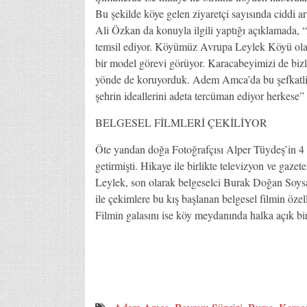
Bu şekilde köye gelen ziyaretçi sayısında ciddi 
Ali Özkan da konuyla ilgili yaptığı açıklamada,
temsil ediyor. Köyümüz Avrupa Leylek Köyü olara
bir model görevi görüyor. Karacabeyimizi de bizle
yönde de koruyorduk. Adem Amca’da bu şefkatli d
şehrin ideallerini adeta tercüman ediyor herkese” 
BELGESEL FİLMLERİ ÇEKİLİYOR
Öte yandan doğa Fotoğrafçısı Alper Tüydeş’in 4 y
getirmişti. Hikaye ile birlikte televizyon ve gaze
Leylek, son olarak belgeselci Burak Doğan Soysal
ile çekimlere bu kış başlanan belgesel filmin özell
Filmin galasını ise köy meydanında halka açık bir