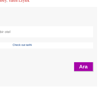
abey
,
Yaren Leylek
Check-out tarihi