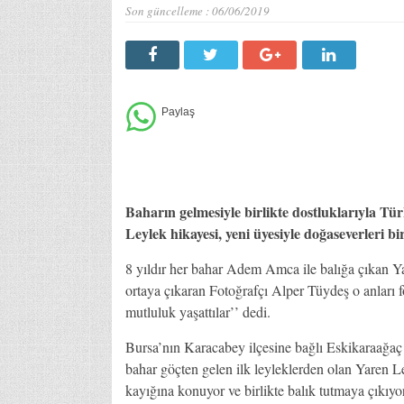
Son güncelleme :
06/06/2019
Baharın gelmesiyle birlikte dostluklarıyla T
Leylek hikayesi, yeni üyesiyle doğaseverleri bir
8 yıldır her bahar Adem Amca ile balığa çıkan Yar
ortaya çıkaran Fotoğrafçı Alper Tüydeş o anları
mutluluk yaşattılar’’ dedi.
Bursa’nın Karacabey ilçesine bağlı Eskikaraağaç L
bahar göçten gelen ilk leyleklerden olan Yaren 
kayığına konuyor ve birlikte balık tutmaya çıkıyorl