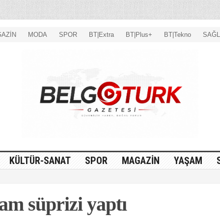
AZİN
MODA
SPOR
BT|Extra
BT|Plus+
BT|Tekno
SAĞL
KÜLTÜR-SANAT
SPOR
MAGAZİN
YAŞAM
m süprizi yaptı